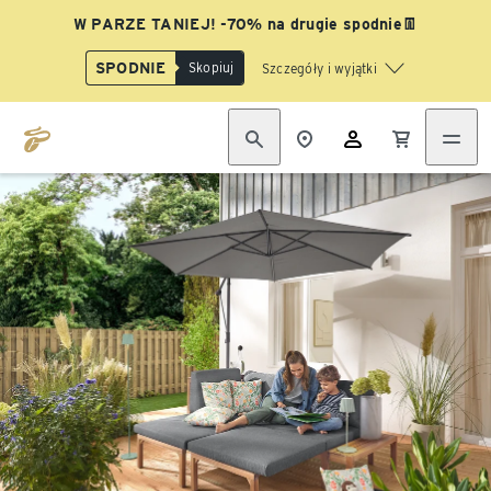
W PARZE TANIEJ! -70% na drugie spodnie👖
SPODNIE
Skopiuj
Szczegóły i wyjątki