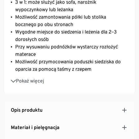
3 w 1: może służyć jako sofa, narożnik
wypoczynkowy lub leżanka
Możliwość zamontowania półki lub stolika
bocznego po obu stronach
Wygodne miejsce do siedzenia i leżenia dla 2–3
dorosłych osób
Przy wysuwaniu podnóżków wystarczy rozłożyć
materace
Możliwość przymocowania poduszki siedziska do
oparcia za pomocą taśmy z rzepem
Poduszki do siedzenia i pod nogi łączone za
Pokaż więcej
pomocą rzepów, które zapobiegają rozsuwaniu
Obicie z wysokogatunkowego materiału
poliestrowego, w dotyku i z wyglądu
przypominającego materiały używane we wnętrzach
Opis produktu
Pokrycia poduszek i materaca można zdjąć i wyprać
w temperaturze 40°C
Materiał i pielęgnacja
Wyjątkowo wygodne, grube poduszki w jakości
premium