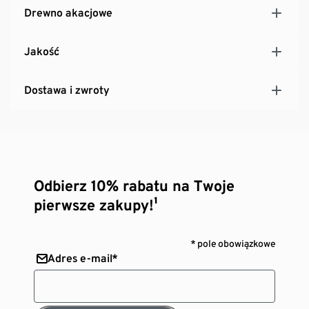
Drewno akacjowe
Konstrukcja z olejowanego drewna akacjowego
stylizowanego na drewno tekowe, posiadającego
certyfikat FSC®
Jakość
Odporna na promieniowanie UV i czynniki
atmosferyczne
Dostawa i zwroty
Odbierz 10% rabatu na Twoje
pierwsze zakupy!¹
* pole obowiązkowe
Adres e-mail*