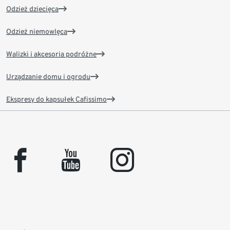
Odzież dziecięca
Odzież niemowlęca
Walizki i akcesoria podróżne
Urządzanie domu i ogrodu
Ekspresy do kapsułek Cafissimo
facebook
youtube
instagram