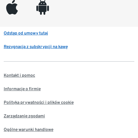
appleinc
android
Odstąp od umowy tutaj
Rezygnacja z subskrypcji na kawę
Kontakt i pomoc
Informacje o firmie
Polityka prywatności i plików cookie
Zarządzanie zgodami
Ogólne warunki handlowe