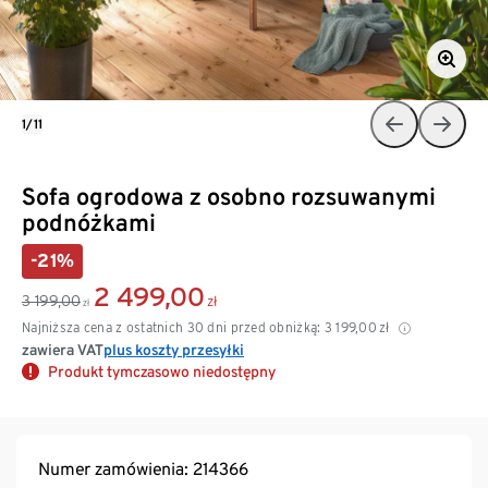
1/11
Sofa ogrodowa z osobno rozsuwanymi
podnóżkami
-21%
2 499,00
3 199,00
zł
zł
Najniższa cena z ostatnich 30 dni przed obniżką:
3 199,00
zł
zawiera VAT
plus koszty przesyłki
Produkt tymczasowo niedostępny
Numer zamówienia: 214366