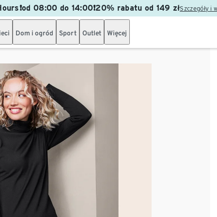
ours❗od 08:00 do 14:00❗20% rabatu od 149 zł
Szczegóły i 
ieci
Dom i ogród
Sport
Outlet
Więcej