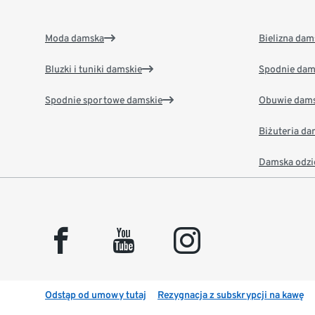
Moda damska
Bielizna dam
Bluzki i tuniki damskie
Spodnie dam
Spodnie sportowe damskie
Obuwie dams
Biżuteria d
Damska odzi
facebook
youtube
instagram
Odstąp od umowy tutaj
Rezygnacja z subskrypcji na kawę