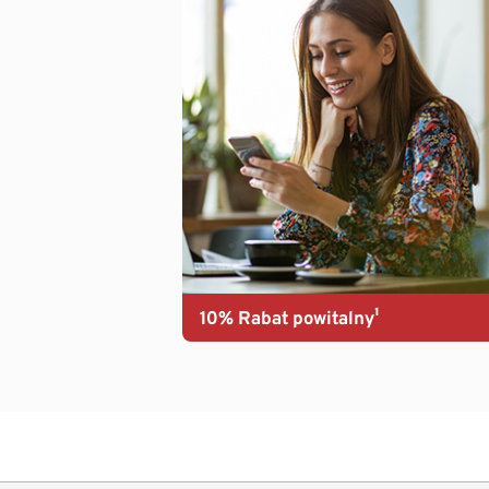
10% Rabat powitalny¹