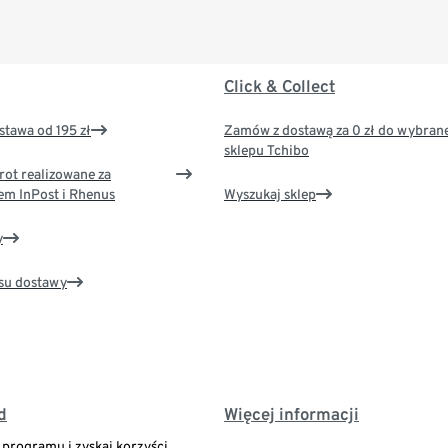
Click & Collect
tawa od 195 zł
Zamów z dostawą za 0 zł do wybran
sklepu Tchibo
rot realizowane za
em InPost i Rhenus
Wyszukaj sklep
y
su dostawy
d
Więcej informacji
o programu i zyskaj korzyści