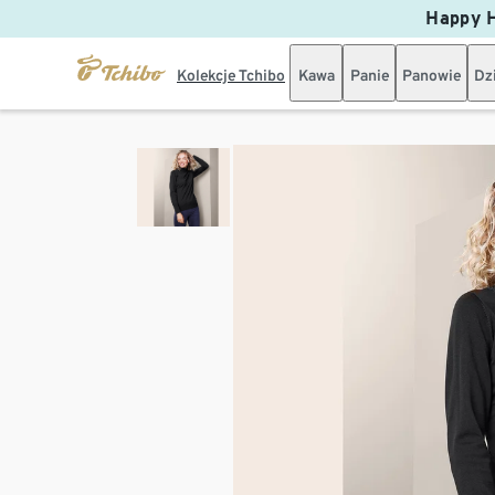
Happy H
Kolekcje Tchibo
Kawa
Panie
Panowie
Dz