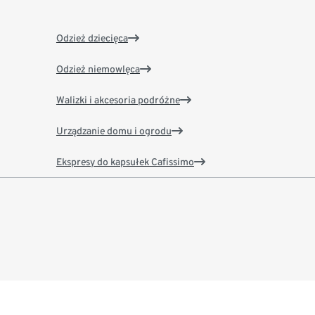
Odzież dziecięca
Odzież niemowlęca
Walizki i akcesoria podróżne
Urządzanie domu i ogrodu
Ekspresy do kapsułek Cafissimo