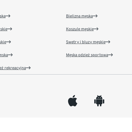
ska
Bielizna męska
skie
Koszule męskie
kie
Swetry i bluzy męskie
amska
Męska odzież sportowa
eż rekreacyjna
appleinc
android