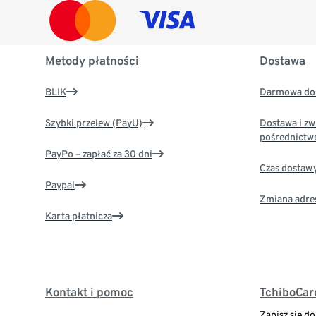
Metody płatności
Dostawa
BLIK
Darmowa dos
Szybki przelew (PayU)
Dostawa i zw
pośrednictw
PayPo – zapłać za 30 dni
Czas dostaw
Paypal
Zmiana adre
Karta płatnicza
Kontakt i pomoc
TchiboCar
Zapisz się d