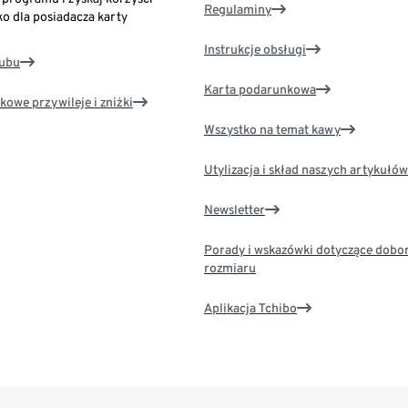
Regulaminy
ko dla posiadacza karty
Instrukcje obsługi
lubu
Karta podarunkowa
kowe przywileje i zniżki
Wszystko na temat kawy
Utylizacja i skład naszych artykułów
Newsletter
Porady i wskazówki dotyczące dobo
rozmiaru
Aplikacja Tchibo