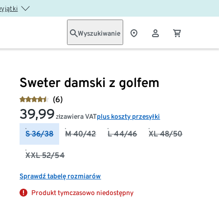
wyjątki
Wyszukiwanie
Sweter damski z golfem
(6)
39,99
zawiera VAT
plus koszty przesyłki
zł
S 36/38
M 40/42
L 44/46
XL 48/50
XXL 52/54
Sprawdź tabelę rozmiarów
Produkt tymczasowo niedostępny