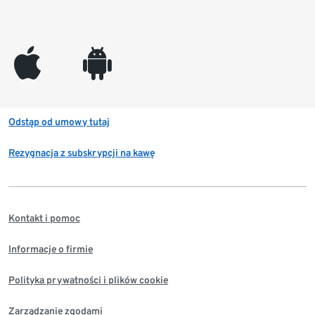
appleinc
android
Odstąp od umowy tutaj
Rezygnacja z subskrypcji na kawę
Kontakt i pomoc
Informacje o firmie
Polityka prywatności i plików cookie
Zarządzanie zgodami