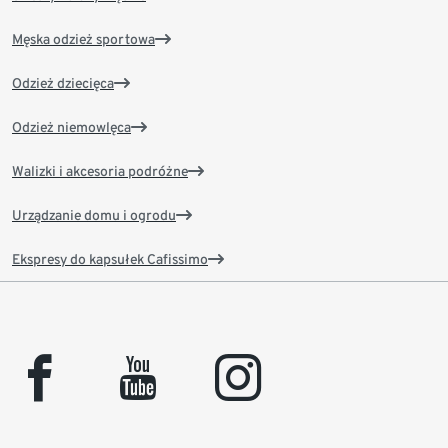
Męska odzież sportowa
Odzież dziecięca
Odzież niemowlęca
Walizki i akcesoria podróżne
Urządzanie domu i ogrodu
Ekspresy do kapsułek Cafissimo
facebook
youtube
instagram