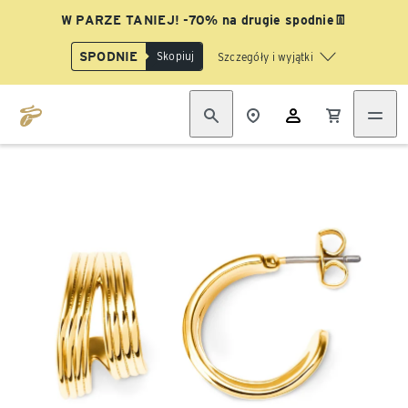
W PARZE TANIEJ! -70% na drugie spodnie👖
SPODNIE
Skopiuj
Szczegóły i wyjątki