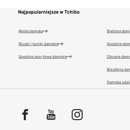
Najpopularniejsze w Tchibo
Moda damska
Bielizna dam
Bluzki i tuniki damskie
Spodnie dam
Spodnie sportowe damskie
Obuwie dams
Biżuteria d
Damska odzi
facebook
youtube
instagram