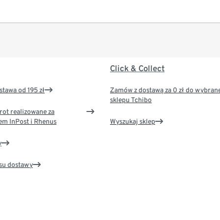
Click & Collect
tawa od 195 zł
Zamów z dostawą za 0 zł do wybran
sklepu Tchibo
rot realizowane za
em InPost i Rhenus
Wyszukaj sklep
y
su dostawy