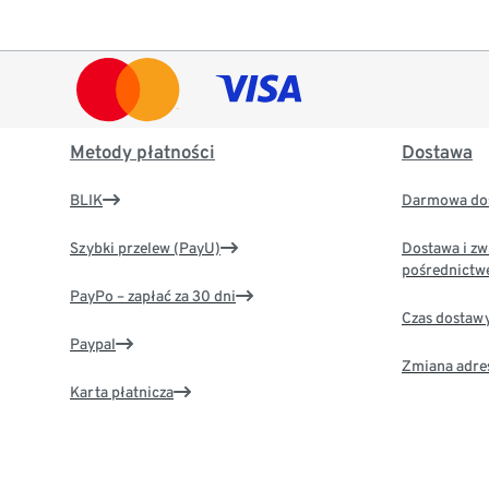
Metody płatności
Dostawa
BLIK
Darmowa dos
Szybki przelew (PayU)
Dostawa i zw
pośrednictw
PayPo – zapłać za 30 dni
Czas dostaw
Paypal
Zmiana adre
Karta płatnicza