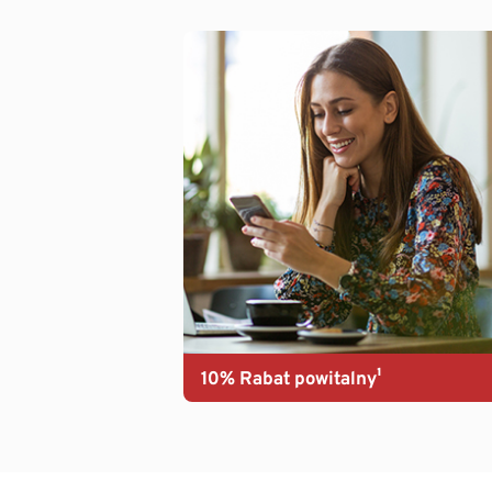
10% Rabat powitalny¹