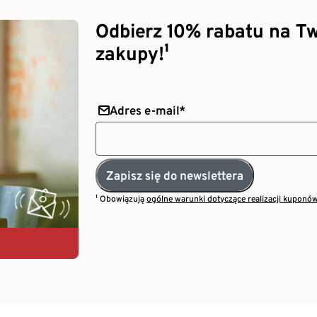
Odbierz 10% rabatu na Tw
zakupy!¹
Adres e-mail*
Zapisz się do newslettera
¹ Obowiązują
ogólne warunki dotyczące realizacji kuponó