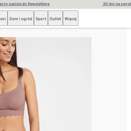
przy zapisie do Newslettera
30 dni na zwro
ieci
Dom i ogród
Sport
Outlet
Więcej