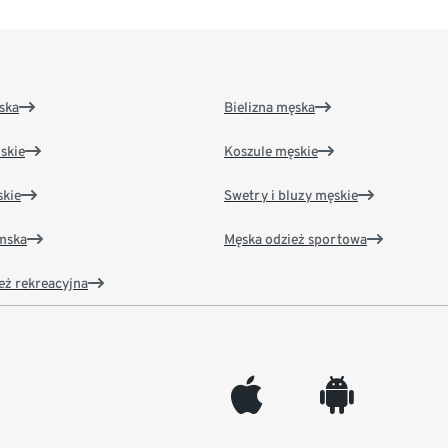
ska
Bielizna męska
skie
Koszule męskie
kie
Swetry i bluzy męskie
amska
Męska odzież sportowa
eż rekreacyjna
appleinc
android