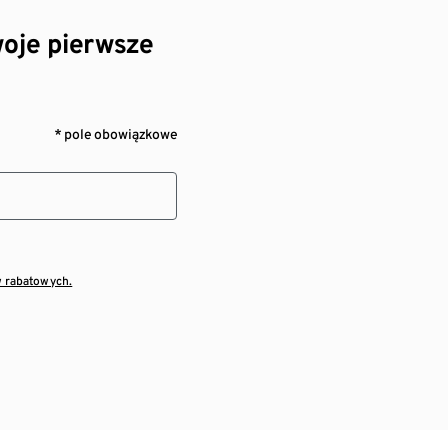
oje pierwsze
* pole obowiązkowe
w rabatowych.