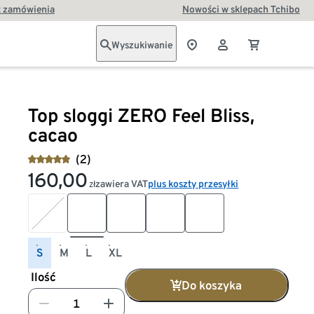
t zamówienia
Nowości w sklepach Tchibo
Wyszukiwanie
Top sloggi ZERO Feel Bliss,
cacao
(2)
160,00
zawiera VAT
plus koszty przesyłki
zł
S
M
L
XL
Ilość
Do koszyka