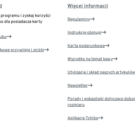
d
Więcej informacji
o programu i zyskaj korzyści
Regulaminy
ko dla posiadacza karty
Instrukcje obsługi
lubu
Karta podarunkowa
kowe przywileje i zniżki
Wszystko na temat kawy
Utylizacja i skład naszych artykułów
Newsletter
Porady i wskazówki dotyczące dobo
rozmiaru
Aplikacja Tchibo