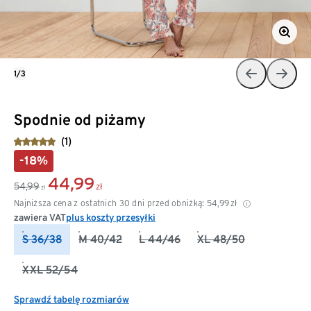
1/3
Spodnie od piżamy
(1)
-18%
44,99
54,99
zł
zł
Najniższa cena z ostatnich 30 dni przed obniżką:
54,99
zł
zawiera VAT
plus koszty przesyłki
S 36/38
M 40/42
L 44/46
XL 48/50
XXL 52/54
Sprawdź tabelę rozmiarów