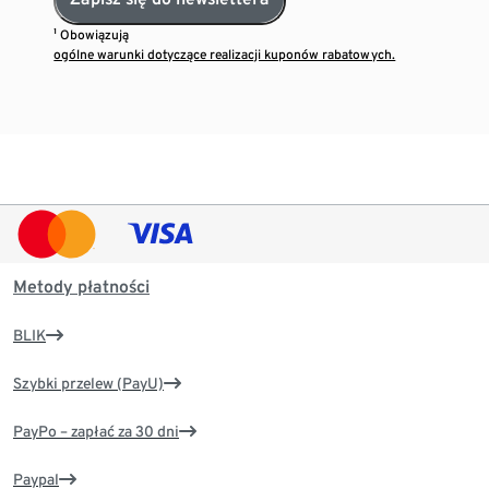
¹ Obowiązują
ogólne warunki dotyczące realizacji kuponów rabatowych.
Metody płatności
BLIK
Szybki przelew (PayU)
PayPo – zapłać za 30 dni
Paypal