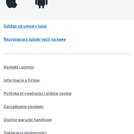
appleinc
android
Odstąp od umowy tutaj
Rezygnacja z subskrypcji na kawę
Kontakt i pomoc
Informacje o firmie
Polityka prywatności i plików cookie
Zarządzanie zgodami
Ogólne warunki handlowe
Deklaracja dostępności