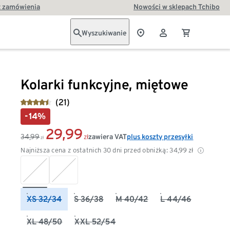
t zamówienia
Nowości w sklepach Tchibo
Wyszukiwanie
Kolarki funkcyjne, miętowe
(21)
-14%
29,99
34,99
zawiera VAT
plus koszty przesyłki
zł
zł
Najniższa cena z ostatnich 30 dni przed obniżką:
34,99
zł
XS 32/34
S 36/38
M 40/42
L 44/46
XL 48/50
XXL 52/54