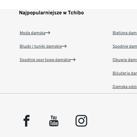
Najpopularniejsze w Tchibo
Moda damska
Bielizna dam
Bluzki i tuniki damskie
Spodnie dam
Spodnie sportowe damskie
Obuwie dams
Biżuteria d
Damska odzi
facebook
youtube
instagram