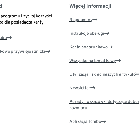
d
Więcej informacji
o programu i zyskaj korzyści
Regulaminy
ko dla posiadacza karty
Instrukcje obsługi
lubu
Karta podarunkowa
kowe przywileje i zniżki
Wszystko na temat kawy
Utylizacja i skład naszych artykułów
Newsletter
Porady i wskazówki dotyczące dobo
rozmiaru
Aplikacja Tchibo