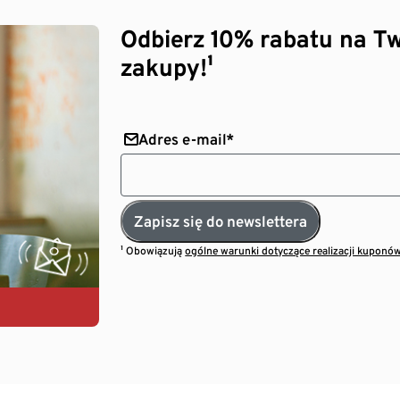
Odbierz 10% rabatu na Tw
zakupy!¹
Adres e-mail*
Zapisz się do newslettera
¹ Obowiązują
ogólne warunki dotyczące realizacji kuponó