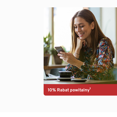
10% Rabat powitalny¹