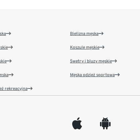
ska
Bielizna męska
skie
Koszule męskie
kie
Swetry i bluzy męskie
amska
Męska odzież sportowa
eż rekreacyjna
appleinc
android