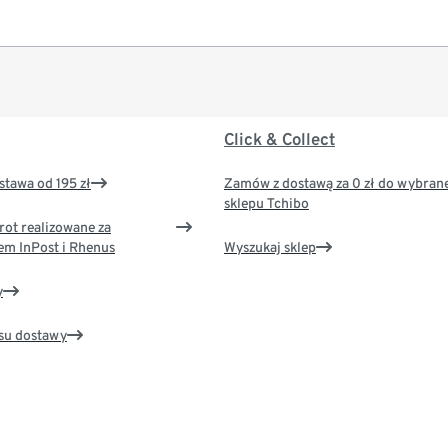
Click & Collect
tawa od 195 zł
Zamów z dostawą za 0 zł do wybran
sklepu Tchibo
rot realizowane za
em InPost i Rhenus
Wyszukaj sklep
y
su dostawy