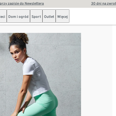
przy zapisie do Newslettera
30 dni na zwro
ieci
Dom i ogród
Sport
Outlet
Więcej