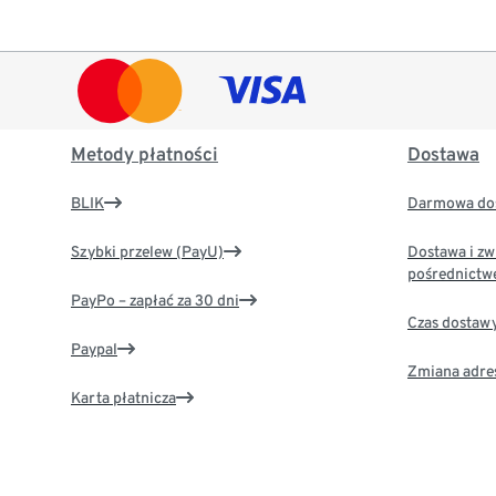
Metody płatności
Dostawa
BLIK
Darmowa dos
Szybki przelew (PayU)
Dostawa i zw
pośrednictw
PayPo – zapłać za 30 dni
Czas dostaw
Paypal
Zmiana adre
Karta płatnicza