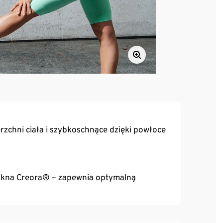
zchni ciała i szybkoschnące dzięki powłoce
włókna Creora® – zapewnia optymalną