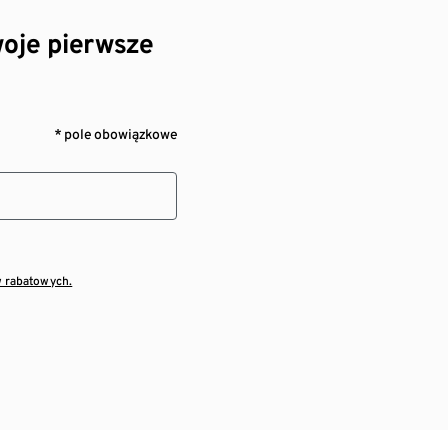
oje pierwsze
* pole obowiązkowe
w rabatowych.