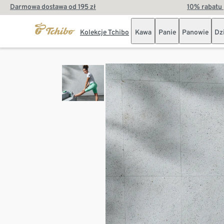
Darmowa dostawa od 195 zł
10% rabatu 
Kolekcje Tchibo
Kawa
Panie
Panowie
Dz