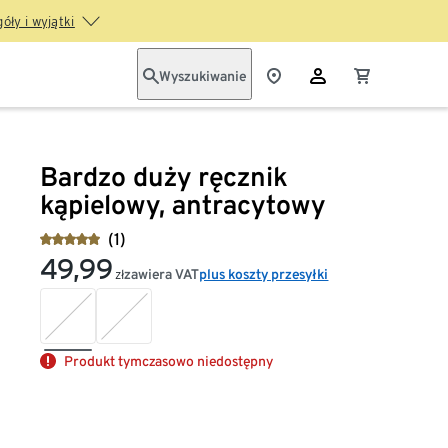
óły i wyjątki
Wyszukiwanie
Bardzo duży ręcznik
kąpielowy, antracytowy
(1)
49,99
zawiera VAT
plus koszty przesyłki
zł
Produkt tymczasowo niedostępny