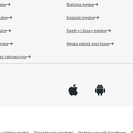
ska
Bielizna męska
skie
Koszule męskie
kie
Swetry i bluzy męskie
amska
Męska odzież sportowa
eż rekreacyjna
appleinc
android
 i plików cookie
Zarządzanie zgodami
Ogólne warunki handlowe
D