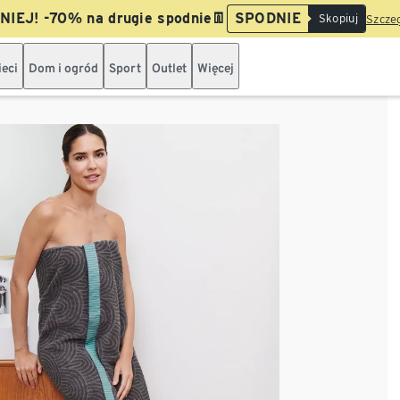
IEJ! -70% na drugie spodnie👖
SPODNIE
Skopiuj
Szczeg
ieci
Dom i ogród
Sport
Outlet
Więcej