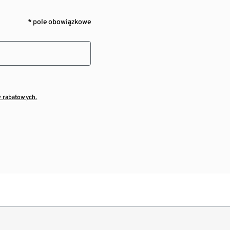
* pole obowiązkowe
w rabatowych.