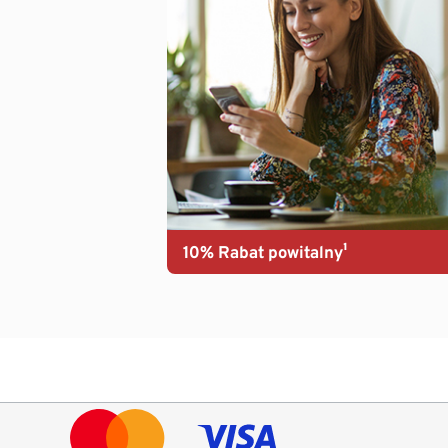
10% Rabat powitalny¹