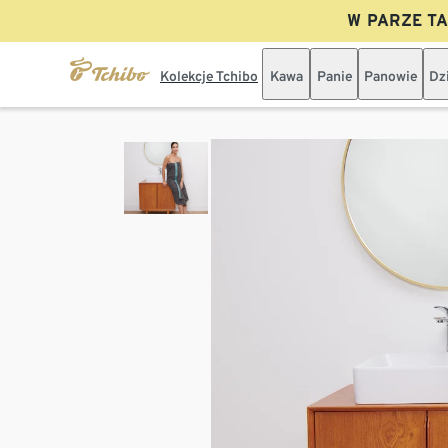
W PARZE TAN
Kolekcje Tchibo
Kawa
Panie
Panowie
Dz