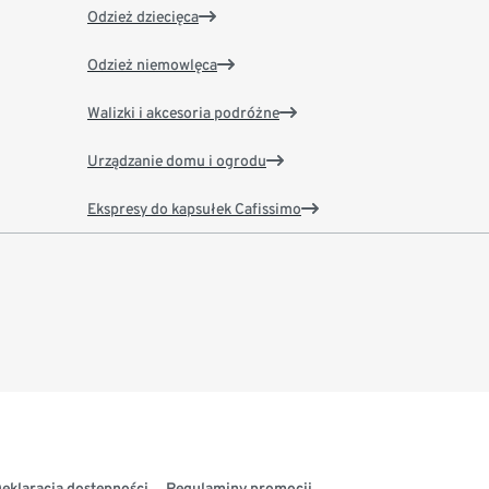
Odzież dziecięca
Odzież niemowlęca
Walizki i akcesoria podróżne
Urządzanie domu i ogrodu
Ekspresy do kapsułek Cafissimo
eklaracja dostępności
Regulaminy promocji