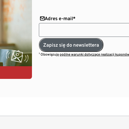
Adres e-mail*
Zapisz się do newslettera
¹ Obowiązują
ogólne warunki dotyczące realizacji kuponó