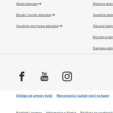
Moda damska
Bielizna dam
Bluzki i tuniki damskie
Spodnie dam
Spodnie sportowe damskie
Obuwie dams
Biżuteria d
Damska odzi
facebook
youtube
instagram
Odstąp od umowy tutaj
Rezygnacja z subskrypcji na kawę
Kontakt i pomoc
Informacje o firmie
Polityka prywatności