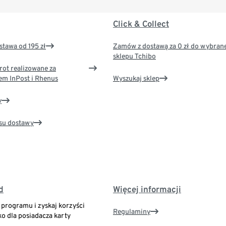
Click & Collect
tawa od 195 zł
Zamów z dostawą za 0 zł do wybran
sklepu Tchibo
rot realizowane za
em InPost i Rhenus
Wyszukaj sklep
y
su dostawy
d
Więcej informacji
o programu i zyskaj korzyści
Regulaminy
ko dla posiadacza karty