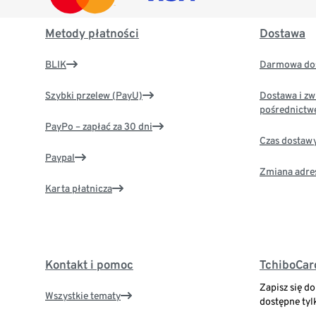
Metody płatności
Dostawa
BLIK
Darmowa dos
Szybki przelew (PayU)
Dostawa i zw
pośrednictw
PayPo – zapłać za 30 dni
Czas dostaw
Paypal
Zmiana adre
Karta płatnicza
Kontakt i pomoc
TchiboCar
Zapisz się d
Wszystkie tematy
dostępne tyl