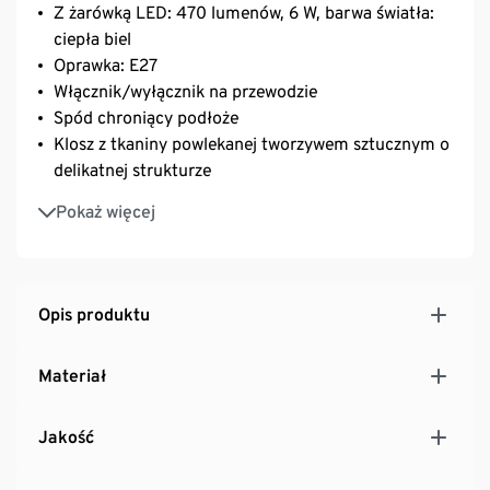
Z żarówką LED: 470 lumenów, 6 W, barwa światła:
ciepła biel
Oprawka: E27
Włącznik/wyłącznik na przewodzie
Spód chroniący podłoże
Klosz z tkaniny powlekanej tworzywem sztucznym o
delikatnej strukturze
Elegancki wygląd dzięki srebrnej podstawie
Pokaż więcej
Odpowiednia również jako lampka nocna
Opis produktu
Materiał
Jakość