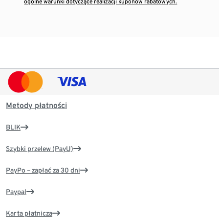
ogólne warunki dotyczące realizacji kuponów rabatowych.
Metody płatności
BLIK
Szybki przelew (PayU)
PayPo – zapłać za 30 dni
Paypal
Karta płatnicza