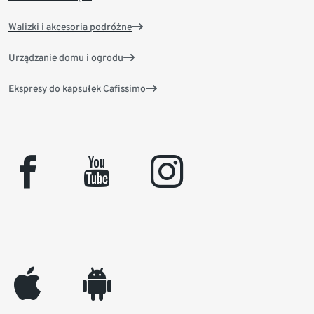
Walizki i akcesoria podróżne
Urządzanie domu i ogrodu
Ekspresy do kapsułek Cafissimo
facebook
youtube
instagram
appleinc
android