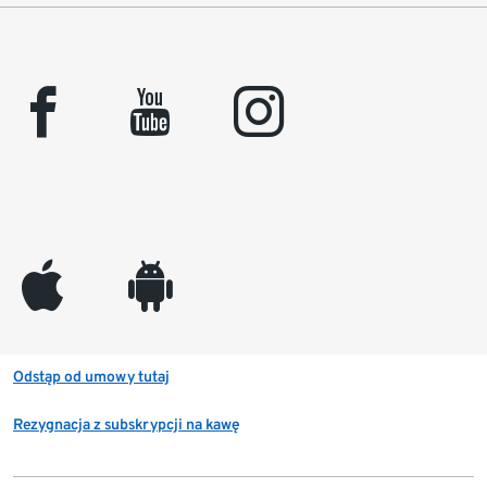
facebook
youtube
instagram
appleinc
android
Odstąp od umowy tutaj
Rezygnacja z subskrypcji na kawę