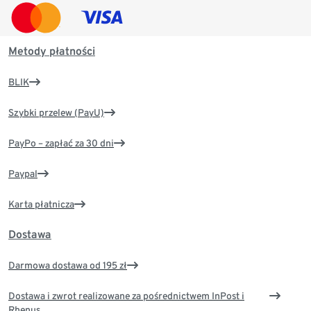
Metody płatności
BLIK
Szybki przelew (PayU)
PayPo – zapłać za 30 dni
Paypal
Karta płatnicza
Dostawa
Darmowa dostawa od 195 zł
Dostawa i zwrot realizowane za pośrednictwem InPost i
Rhenus