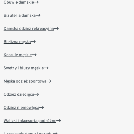
Obuwie damskie
Biżuteria damska
Damska odzież rekreacyjna
Bielizna męska
Koszule męskie
Swetry i bluzy męskie
Męska odzież sportowa
Odzież dziecięca
Odzież niemowlęca
Walizki i akcesoria podróżne
Urządzanie domu i ogrodu