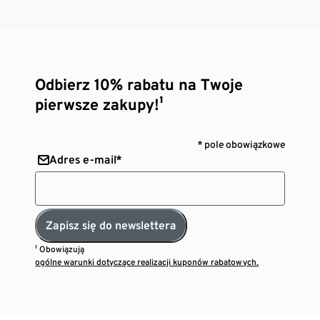
Odbierz 10% rabatu na Twoje
pierwsze zakupy!¹
* pole obowiązkowe
Adres e-mail*
Zapisz się do newslettera
¹ Obowiązują
ogólne warunki dotyczące realizacji kuponów rabatowych.