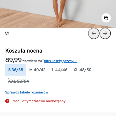
1/4
Koszula nocna
89,99
zawiera VAT
plus koszty przesyłki
zł
S 36/38
M 40/42
L 44/46
XL 48/50
XXL 52/54
Sprawdź tabelę rozmiarów
Produkt tymczasowo niedostępny