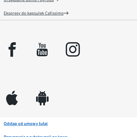
Ekspresy do kapsułek Cafissimo
facebook
youtube
instagram
appleinc
android
Odstąp od umowy tutaj