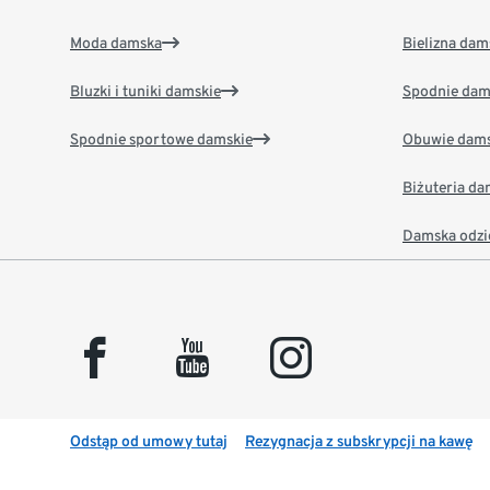
Moda damska
Bielizna dam
Bluzki i tuniki damskie
Spodnie dam
Spodnie sportowe damskie
Obuwie dams
Biżuteria d
Damska odzi
facebook
youtube
instagram
Odstąp od umowy tutaj
Rezygnacja z subskrypcji na kawę