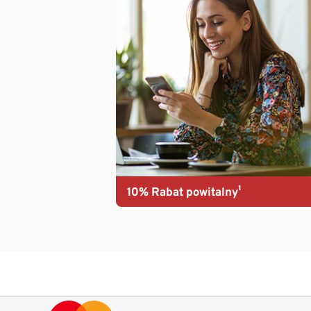
10% Rabat powitalny¹