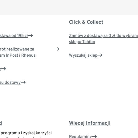
Click & Collect
tawa od 195 zł
Zamów z dostawą za 0 zł do wybran
sklepu Tchibo
rot realizowane za
em InPost i Rhenus
Wyszukaj sklep
y
su dostawy
d
Więcej informacji
o programu i zyskaj korzyści
Regulaminy