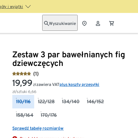
óły i wyjątki
Wyszukiwanie
Zestaw 3 par bawełnianych fig
dziewczęcych
(1)
19,99
zawiera VAT
plus koszty przesyłki
zł
zł/sztuki
6,66
110/116
122/128
134/140
146/152
158/164
170/176
Sprawdź tabelę rozmiarów