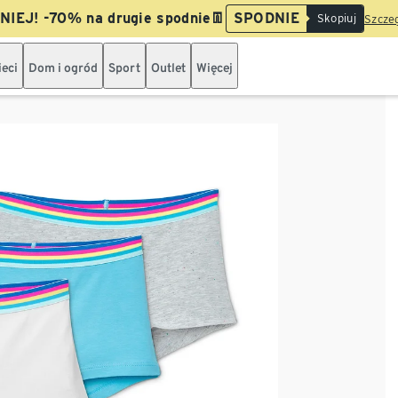
IEJ! -70% na drugie spodnie👖
SPODNIE
Skopiuj
Szczeg
ieci
Dom i ogród
Sport
Outlet
Więcej