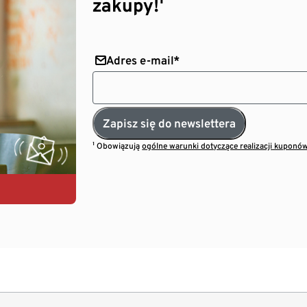
zakupy!¹
Adres e-mail*
Zapisz się do newslettera
¹ Obowiązują
ogólne warunki dotyczące realizacji kuponó