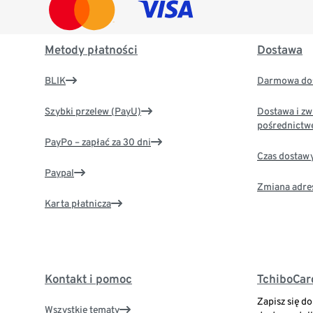
Metody płatności
Dostawa
BLIK
Darmowa dos
Szybki przelew (PayU)
Dostawa i zw
pośrednictw
PayPo – zapłać za 30 dni
Czas dostaw
Paypal
Zmiana adre
Karta płatnicza
Kontakt i pomoc
TchiboCar
Zapisz się d
Wszystkie tematy