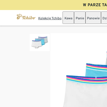
W PARZE TAN
Kolekcje Tchibo
Kawa
Panie
Panowie
Dz