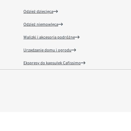
Odzież dziecięca
Odzież niemowlęca
Walizki i akcesoria podróżne
Urządzanie domu i ogrodu
Ekspresy do kapsułek Cafissimo