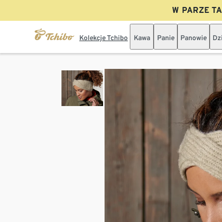
W PARZE TAN
Kolekcje Tchibo
Kawa
Panie
Panowie
Dz