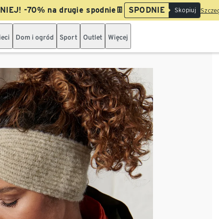
IEJ! -70% na drugie spodnie👖
SPODNIE
Skopiuj
Szczeg
ieci
Dom i ogród
Sport
Outlet
Więcej