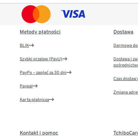
Metody płatności
Dostawa
BLIK
Darmowa dos
Szybki przelew (PayU)
Dostawa i zw
pośrednictw
PayPo – zapłać za 30 dni
Czas dostaw
Paypal
Zmiana adre
Karta płatnicza
Kontakt i pomoc
TchiboCar