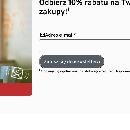
Odbierz 10% rabatu na Tw
zakupy!¹
Adres e-mail*
Zapisz się do newslettera
¹ Obowiązują
ogólne warunki dotyczące realizacji kuponó