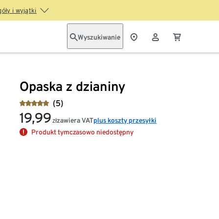
óły i wyjątki
Wyszukiwanie
Opaska z dzianiny
(5)
19,99
zawiera VAT
plus koszty przesyłki
zł
Produkt tymczasowo niedostępny