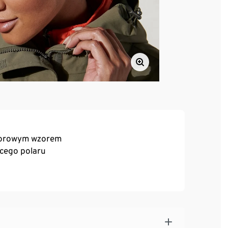
olorowym wzorem
ącego polaru