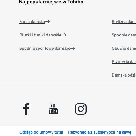
Najpopularniejsze w Tchibo
Moda damska
Bielizna dam
Bluzki i tuniki damskie
Spodnie dam
Spodnie sportowe damskie
Obuwie dams
Biżuteria d
Damska odzi
facebook
youtube
instagram
Odstąp od umowy tutaj
Rezygnacja z subskrypcji na kawę