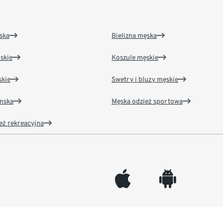
ska
Bielizna męska
skie
Koszule męskie
kie
Swetry i bluzy męskie
amska
Męska odzież sportowa
eż rekreacyjna
appleinc
android