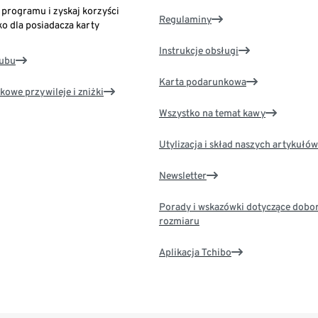
o programu i zyskaj korzyści
Regulaminy
ko dla posiadacza karty
Instrukcje obsługi
lubu
Karta podarunkowa
kowe przywileje i zniżki
Wszystko na temat kawy
Utylizacja i skład naszych artykułów
Newsletter
Porady i wskazówki dotyczące dobo
rozmiaru
Aplikacja Tchibo