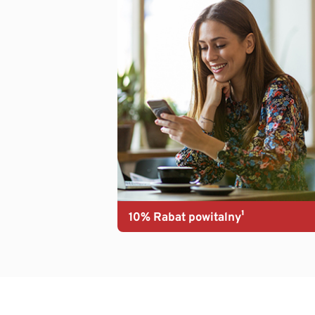
10% Rabat powitalny¹