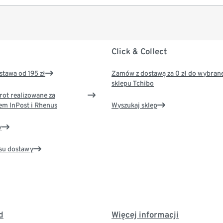
Click & Collect
tawa od 195 zł
Zamów z dostawą za 0 zł do wybran
sklepu Tchibo
rot realizowane za
em InPost i Rhenus
Wyszukaj sklep
y
su dostawy
d
Więcej informacji