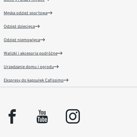
Męska odzież sportowa
Odzież dziecięca
Odzież niemowlęca
Walizki i akcesoria podróżne
Urządzanie domu i ogrodu
Ekspresy do kapsułek Cafissimo
facebook
youtube
instagram