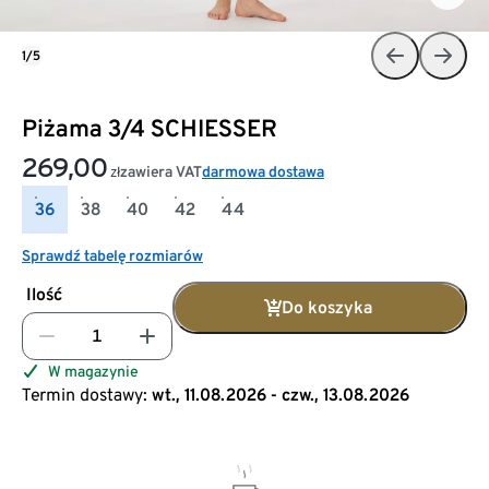
1/5
Piżama 3/4 SCHIESSER
269,00
zawiera VAT
darmowa dostawa
zł
36
38
40
42
44
Sprawdź tabelę rozmiarów
Ilość
Do koszyka
W magazynie
Termin dostawy:
wt., 11.08.2026 - czw., 13.08.2026