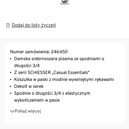
Dodaj do listy życzeń
Numer zamówienia: 246450
Damska srebrnoszara piżama ze spodniami o
długości 3/4
Z serii SCHIESSER „Casual Essentials”
Koszulka w paski z modnie wywiniętymi rękawami
Dekolt w serek
Spodnie o długości 3/4 z elastycznym
wykończeniem w pasie
Nasze modelki noszą rozmiar 38
Pokaż więcej
Przyjemnie miękki, elastyczny pojedynczy dżersej