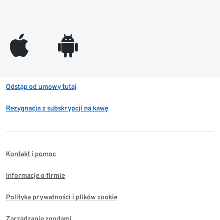
appleinc
android
Odstąp od umowy tutaj
Rezygnacja z subskrypcji na kawę
Kontakt i pomoc
Informacje o firmie
Polityka prywatności i plików cookie
Zarządzanie zgodami