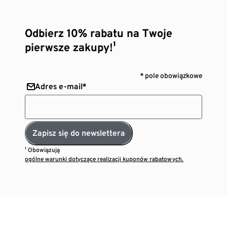
Odbierz 10% rabatu na Twoje
pierwsze zakupy!¹
* pole obowiązkowe
Adres e-mail*
Zapisz się do newslettera
¹ Obowiązują
ogólne warunki dotyczące realizacji kuponów rabatowych.