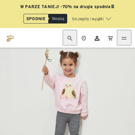
W PARZE TANIEJ! -70% na drugie spodnie👖
SPODNIE
Skopiuj
Szczegóły i wyjątki