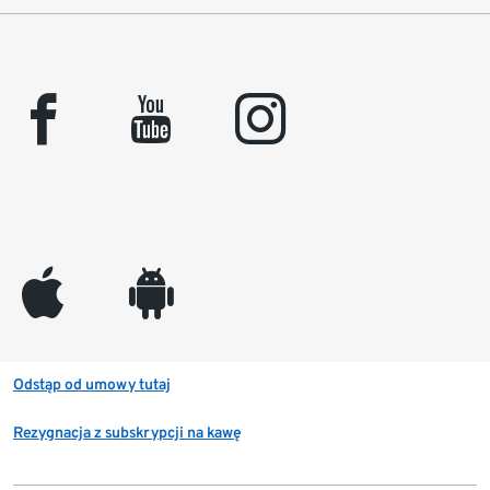
facebook
youtube
instagram
appleinc
android
Odstąp od umowy tutaj
Rezygnacja z subskrypcji na kawę