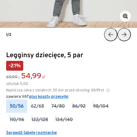
1/2
Legginsy dziecięce, 5 par
-21%
54,99
69,99
zł
zł
zł/sztuk
11,00
Najniższa cena z ostatnich 30 dni przed obniżką:
69,99
zł
zawiera VAT
plus koszty przesyłki
50/56
62/68
74/80
86/92
98/104
110/116
122/128
134/140
Sprawdź tabelę rozmiarów