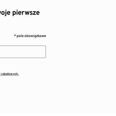
oje pierwsze
* pole obowiązkowe
w rabatowych.