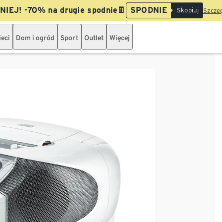
IEJ! -70% na drugie spodnie👖
SPODNIE
Skopiuj
Szczeg
ieci
Dom i ogród
Sport
Outlet
Więcej