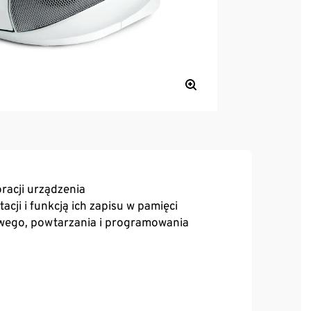
racji urządzenia
ji i funkcją ich zapisu w pamięci
owego, powtarzania i programowania
lnego dźwięku stereo
rznych urządzeń audio, jak np. smartfony