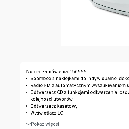
Numer zamówienia: 156566
Boombox z naklejkami do indywidualnej deko
Radio FM z automatycznym wyszukiwaniem stac
Odtwarzacz CD z funkcjami odtwarzania los
kolejności utworów
Odtwarzacz kasetowy
Wyświetlacz LC
2 wbudowane głośniki dla uzyskania optyma
Pokaż więcej
Wejście audio 3,5 mm do podłączania zewnęt