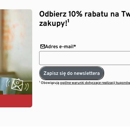
Odbierz 10% rabatu na Tw
zakupy!¹
Adres e-mail*
Zapisz się do newslettera
¹ Obowiązują
ogólne warunki dotyczące realizacji kuponó