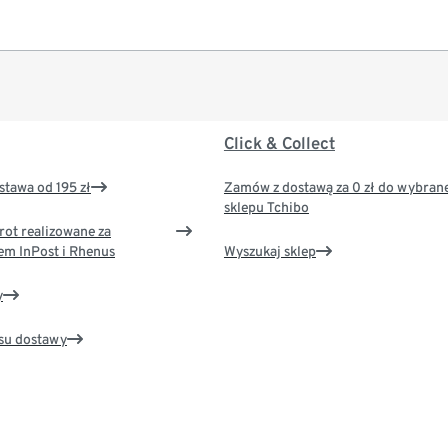
Click & Collect
tawa od 195 zł
Zamów z dostawą za 0 zł do wybran
sklepu Tchibo
rot realizowane za
em InPost i Rhenus
Wyszukaj sklep
y
su dostawy