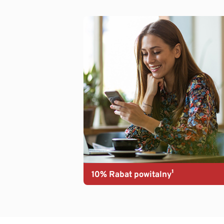
10% Rabat powitalny¹