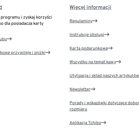
d
Więcej informacji
o programu i zyskaj korzyści
Regulaminy
ko dla posiadacza karty
Instrukcje obsługi
lubu
Karta podarunkowa
kowe przywileje i zniżki
Wszystko na temat kawy
Utylizacja i skład naszych artykułów
Newsletter
Porady i wskazówki dotyczące dobo
rozmiaru
Aplikacja Tchibo