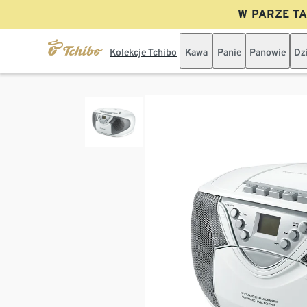
W PARZE TAN
Kolekcje Tchibo
Kawa
Panie
Panowie
Dz