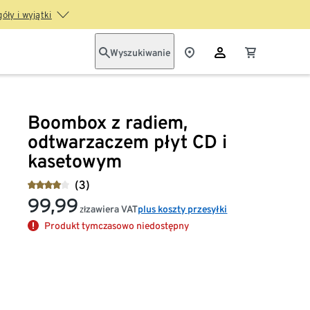
óły i wyjątki
Wyszukiwanie
Boombox z radiem,
odtwarzaczem płyt CD i
kasetowym
(3)
99,99
zawiera VAT
plus koszty przesyłki
zł
Produkt tymczasowo niedostępny