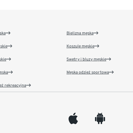
ska
Bielizna męska
skie
Koszule męskie
kie
Swetry i bluzy męskie
amska
Męska odzież sportowa
eż rekreacyjna
appleinc
android