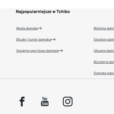
Najpopularniejsze w Tchibo
Moda damska
Bielizna dam
Bluzki i tuniki damskie
Spodnie dam
Spodnie sportowe damskie
Obuwie dams
Biżuteria d
Damska odzi
facebook
youtube
instagram