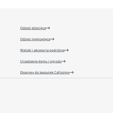
Odzież dziecięca
Odzież niemowlęca
Walizki i akcesoria podróżne
Urządzanie domu i ogrodu
Ekspresy do kapsułek Cafissimo