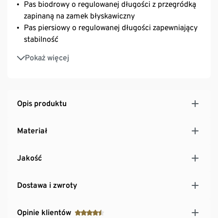
Pas biodrowy o regulowanej długości z przegródką
zapinaną na zamek błyskawiczny
Pas piersiowy o regulowanej długości zapewniający
stabilność
Dwa regulowane paski na spodzie, do
Pokaż więcej
przymocowania śpiwora, maty itp.
Szlufki do mocowania kijów trekkingowych
Elastyczne paski z przodu, np. na kurtkę
Wyściełane pasy naramienne o regulowanej
Opis produktu
długości
Wzmocnione, wyściełane plecy z wentylacją
Materiał
Z uchwytem do noszenia
Pojemność: ok. 35 l
Jakość
Dostawa i zwroty
Opinie klientów