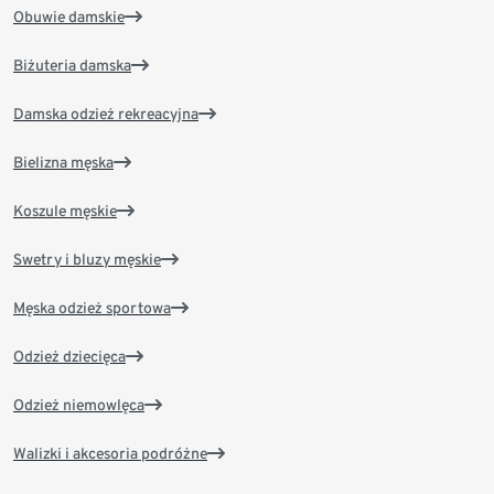
Obuwie damskie
Biżuteria damska
Damska odzież rekreacyjna
Bielizna męska
Koszule męskie
Swetry i bluzy męskie
Męska odzież sportowa
Odzież dziecięca
Odzież niemowlęca
Walizki i akcesoria podróżne