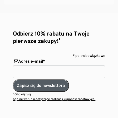
Odbierz 10% rabatu na Twoje
pierwsze zakupy!¹
* pole obowiązkowe
Adres e-mail*
Zapisz się do newslettera
¹ Obowiązują
ogólne warunki dotyczące realizacji kuponów rabatowych.