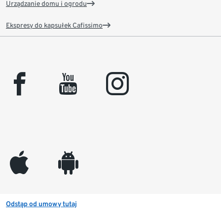
Urządzanie domu i ogrodu
Ekspresy do kapsułek Cafissimo
facebook
youtube
instagram
appleinc
android
Odstąp od umowy tutaj