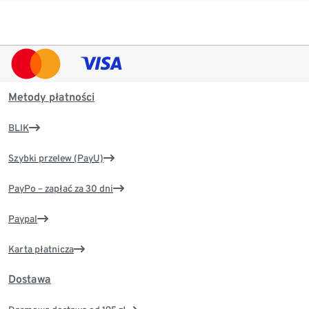
Metody płatności
BLIK
Szybki przelew (PayU)
PayPo – zapłać za 30 dni
Paypal
Karta płatnicza
Dostawa