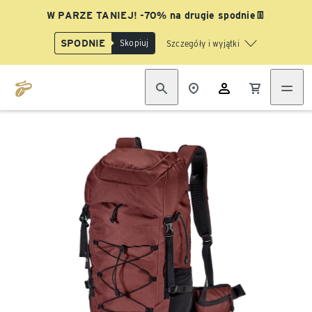
W PARZE TANIEJ! -70% na drugie spodnie👖
SPODNIE
Skopiuj
Szczegóły i wyjątki