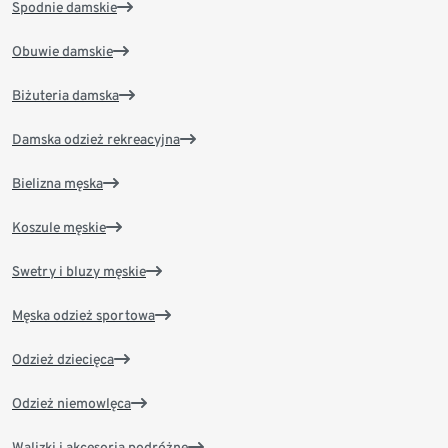
Spodnie damskie
Obuwie damskie
Biżuteria damska
Damska odzież rekreacyjna
Bielizna męska
Koszule męskie
Swetry i bluzy męskie
Męska odzież sportowa
Odzież dziecięca
Odzież niemowlęca
Walizki i akcesoria podróżne