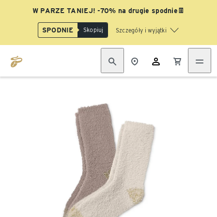
W PARZE TANIEJ! -70% na drugie spodnie👖
SPODNIE
Skopiuj
Szczegóły i wyjątki