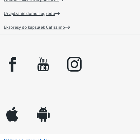
Urządzanie domu i ogrodu
Ekspresy do kapsułek Cafissimo
facebook
youtube
instagram
appleinc
android