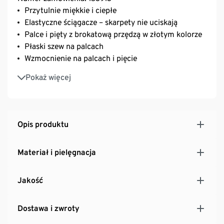
Przytulnie miękkie i ciepłe
Elastyczne ściągacze – skarpety nie uciskają
Palce i pięty z brokatową przędzą w złotym kolorze
Płaski szew na palcach
Wzmocnienie na palcach i pięcie
Z zawartością elastanu: odporna na deformacje,
Pokaż więcej
doskonale leży, zapewnia wysoki komfort noszenia
Opis produktu
Materiał i pielęgnacja
Jakość
Dostawa i zwroty