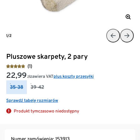
1/2
Pluszowe skarpety, 2 pary
(1)
22,99
zawiera VAT
plus koszty przesyłki
zł
35-38
39-42
Sprawdź tabelę rozmiarów
Produkt tymczasowo niedostępny
Numer zamówienia: 153913