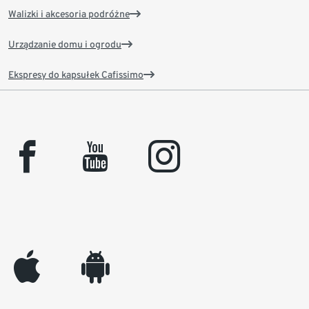
Walizki i akcesoria podróżne
Urządzanie domu i ogrodu
Ekspresy do kapsułek Cafissimo
facebook
youtube
instagram
appleinc
android