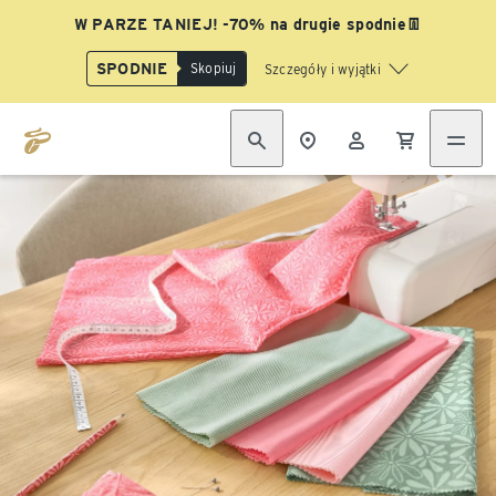
W PARZE TANIEJ! -70% na drugie spodnie👖
SPODNIE
Skopiuj
Szczegóły i wyjątki