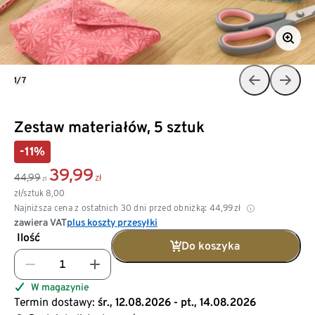
1/7
Zestaw materiałów, 5 sztuk
-11%
39,99
44,99
zł
zł
zł/sztuk
8,00
Najniższa cena z ostatnich 30 dni przed obniżką:
44,99
zł
zawiera VAT
plus koszty przesyłki
Ilość
Do koszyka
W magazynie
Termin dostawy:
śr., 12.08.2026 - pt., 14.08.2026