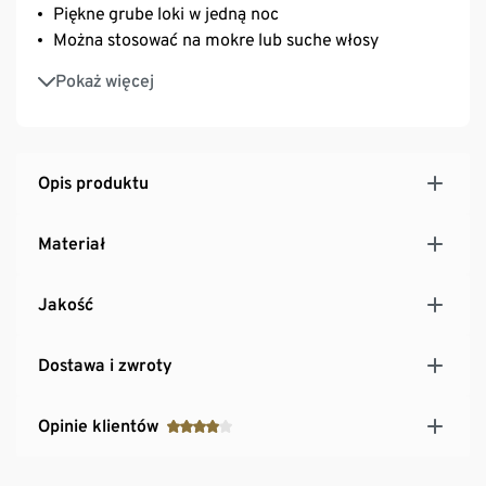
Piękne grube loki w jedną noc
Można stosować na mokre lub suche włosy
W zestawie dwie gumki do włosów i klamra
Pokaż więcej
ułatwiająca mocowanie
W porównaniu z tradycyjnymi metodami może
ograniczyć rozdwajanie się końcówek
Ta delikatna metoda może pomóc włosom
Opis produktu
zachować blask
Miękki materiał umożliwia przyjemny sen
Materiał
Jakość
Dostawa i zwroty
Opinie klientów