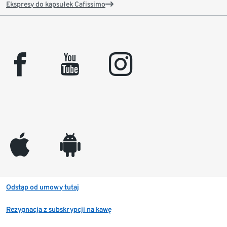
Ekspresy do kapsułek Cafissimo
facebook
youtube
instagram
appleinc
android
Odstąp od umowy tutaj
Rezygnacja z subskrypcji na kawę