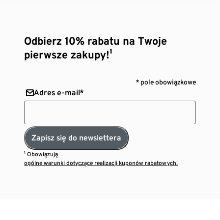
Odbierz 10% rabatu na Twoje
pierwsze zakupy!¹
* pole obowiązkowe
Adres e-mail*
Zapisz się do newslettera
¹ Obowiązują
ogólne warunki dotyczące realizacji kuponów rabatowych.