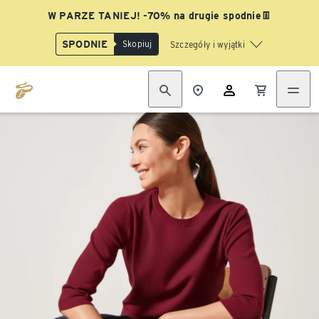
W PARZE TANIEJ! -70% na drugie spodnie👖
SPODNIE
Skopiuj
Szczegóły i wyjątki