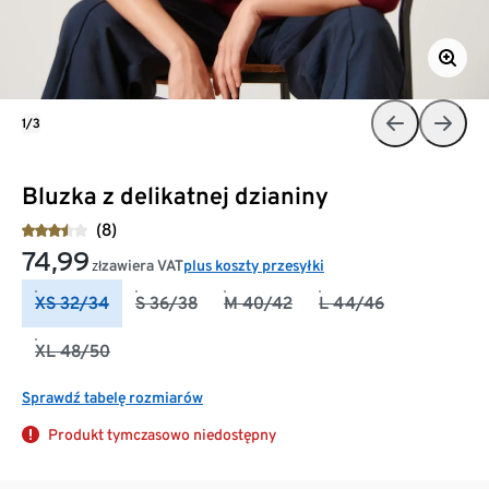
1/3
Bluzka z delikatnej dzianiny
(8)
74,99
zawiera VAT
plus koszty przesyłki
zł
XS 32/34
S 36/38
M 40/42
L 44/46
XL 48/50
Sprawdź tabelę rozmiarów
Produkt tymczasowo niedostępny