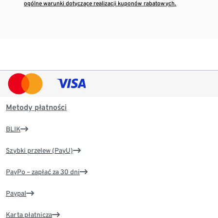
ogólne warunki dotyczące realizacji kuponów rabatowych.
Metody płatności
BLIK
Szybki przelew (PayU)
PayPo – zapłać za 30 dni
Paypal
Karta płatnicza