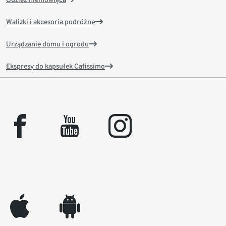
Walizki i akcesoria podróżne
Urządzanie domu i ogrodu
Ekspresy do kapsułek Cafissimo
facebook
youtube
instagram
appleinc
android