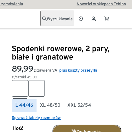
t zamówienia
Nowości w sklepach Tchibo
Wyszukiwanie
Spodenki rowerowe, 2 pary,
białe i granatowe
89,99
zawiera VAT
plus koszty przesyłki
zł
zł/sztuki
45,00
L 44/46
XL 48/50
XXL 52/54
Sprawdź tabelę rozmiarów
Ilość
Do koszyka