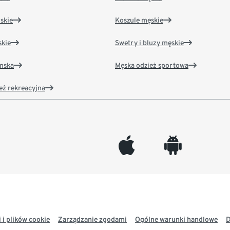
skie
Koszule męskie
kie
Swetry i bluzy męskie
amska
Męska odzież sportowa
eż rekreacyjna
appleinc
android
 i plików cookie
Zarządzanie zgodami
Ogólne warunki handlowe
D