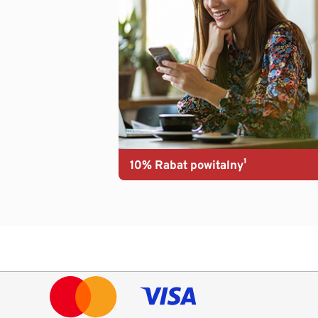
10% Rabat powitalny¹