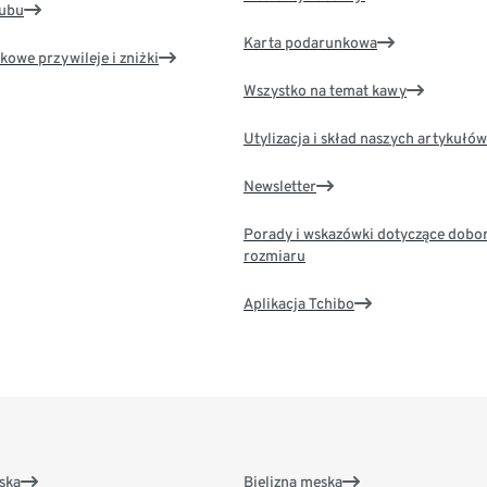
lubu
Karta podarunkowa
kowe przywileje i zniżki
Wszystko na temat kawy
Utylizacja i skład naszych artykułów
Newsletter
Porady i wskazówki dotyczące dobo
rozmiaru
Aplikacja Tchibo
ska
Bielizna męska