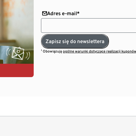
Adres e-mail*
Zapisz się do newslettera
¹ Obowiązują
ogólne warunki dotyczące realizacji kuponó