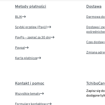
Metody płatności
Dostawa
BLIK
Darmowa dos
Szybki przelew (PayU)
Dostawa i zw
pośrednictw
PayPo – zapłać za 30 dni
Czas dostaw
Paypal
Zmiana adre
Karta płatnicza
Kontakt i pomoc
TchiboCar
Zapisz się d
Wszystkie tematy
dostępne tyl
Formularz kontaktowy