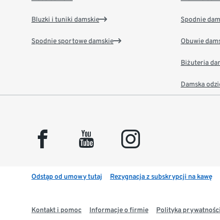
Bluzki i tuniki damskie
Spodnie dam
Spodnie sportowe damskie
Obuwie dams
Biżuteria d
Damska odzi
facebook
youtube
instagram
Odstąp od umowy tutaj
Rezygnacja z subskrypcji na kawę
Kontakt i pomoc
Informacje o firmie
Polityka prywatności