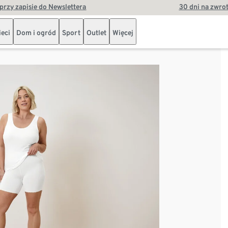
przy zapisie do Newslettera
30 dni na zwro
ieci
Dom i ogród
Sport
Outlet
Więcej