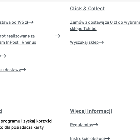
Click & Collect
tawa od 195 zł
Zamów z dostawą za 0 zł do wybran
sklepu Tchibo
rot realizowane za
em InPost i Rhenus
Wyszukaj sklep
y
su dostawy
d
Więcej informacji
o programu i zyskaj korzyści
Regulaminy
ko dla posiadacza karty
Instrukcje obsługi