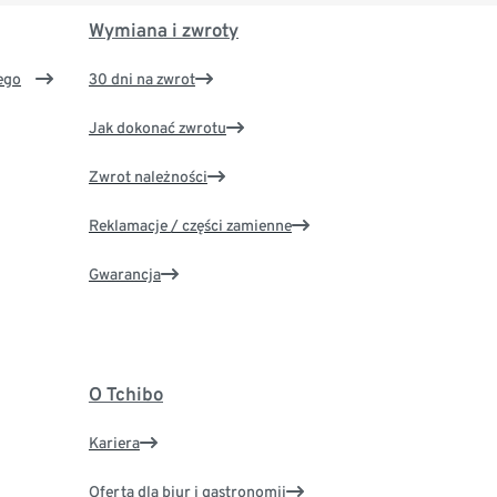
Wymiana i zwroty
ego
30 dni na zwrot
Jak dokonać zwrotu
Zwrot należności
Reklamacje / części zamienne
Gwarancja
O Tchibo
Kariera
Oferta dla biur i gastronomii