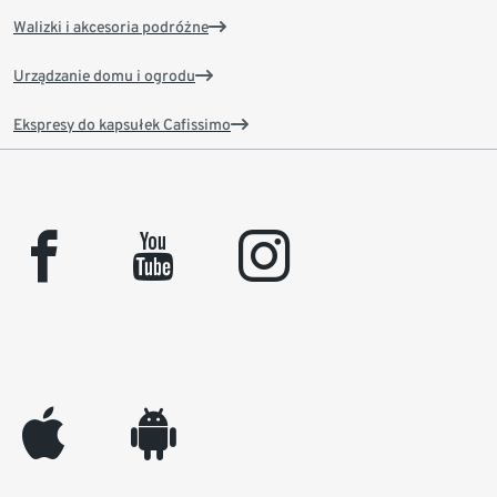
Walizki i akcesoria podróżne
Urządzanie domu i ogrodu
Ekspresy do kapsułek Cafissimo
facebook
youtube
instagram
appleinc
android