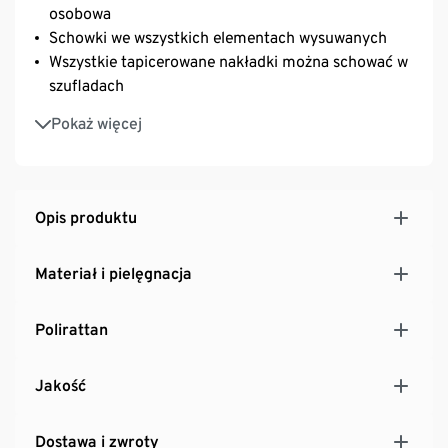
osobowa
Schowki we wszystkich elementach wysuwanych
Wszystkie tapicerowane nakładki można schować w
szufladach
Poszycia wykonane z wysokiej jakości poliestru,
Pokaż więcej
można je zdjąć i wyprać
Konstrukcja z lekkiego, nierdzewnego aluminium
Łatwa w pielęgnacji, trwała plecionka polirattanowa
Z osłonami podłoża
Opis produktu
Odporna na promieniowanie UV i czynniki
atmosferyczne
Materiał i pielęgnacja
Polirattan
Jakość
Dostawa i zwroty