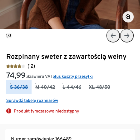
1/3
Rozpinany sweter z zawartością wełny
(12)
74,99
zawiera VAT
plus koszty przesyłki
zł
S 36/38
M 40/42
L 44/46
XL 48/50
Sprawdź tabelę rozmiarów
Produkt tymczasowo niedostępny
Numer zamówienia: 166489