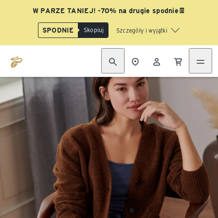
W PARZE TANIEJ! -70% na drugie spodnie👖
SPODNIE
Skopiuj
Szczegóły i wyjątki