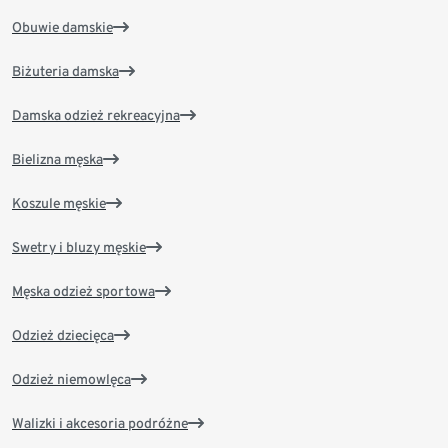
Obuwie damskie
Biżuteria damska
Damska odzież rekreacyjna
Bielizna męska
Koszule męskie
Swetry i bluzy męskie
Męska odzież sportowa
Odzież dziecięca
Odzież niemowlęca
Walizki i akcesoria podróżne