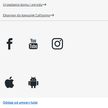
Urządzanie domu i ogrodu
Ekspresy do kapsułek Cafissimo
facebook
youtube
instagram
appleinc
android
Odstąp od umowy tutaj