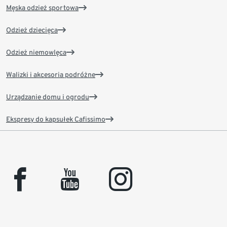
Męska odzież sportowa
Odzież dziecięca
Odzież niemowlęca
Walizki i akcesoria podróżne
Urządzanie domu i ogrodu
Ekspresy do kapsułek Cafissimo
facebook
youtube
instagram