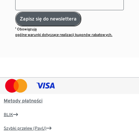
Zapisz się do newslettera
¹ Obowiązują
ogólne warunki dotyczące realizacji kuponów rabatowych.
Metody płatności
BLIK
Szybki przelew (PayU)