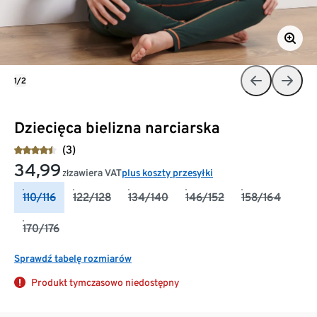
1/2
Dziecięca bielizna narciarska
(3)
34,99
zawiera VAT
plus koszty przesyłki
zł
110/116
122/128
134/140
146/152
158/164
170/176
Sprawdź tabelę rozmiarów
Produkt tymczasowo niedostępny