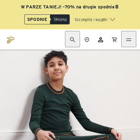
W PARZE TANIEJ! -70% na drugie spodnie👖
SPODNIE
Skopiuj
Szczegóły i wyjątki