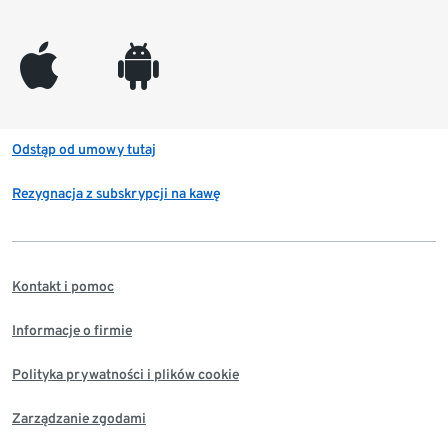
appleinc
android
Odstąp od umowy tutaj
Rezygnacja z subskrypcji na kawę
Kontakt i pomoc
Informacje o firmie
Polityka prywatności i plików cookie
Zarządzanie zgodami