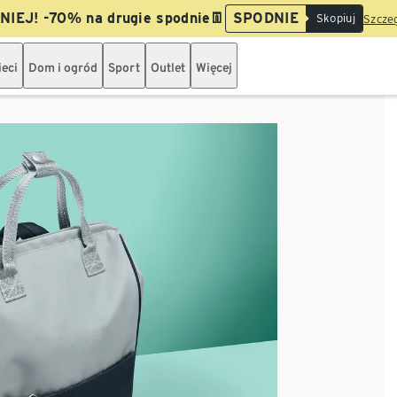
IEJ! -70% na drugie spodnie👖
SPODNIE
Skopiuj
Szczeg
ieci
Dom i ogród
Sport
Outlet
Więcej