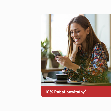
10% Rabat powitalny¹