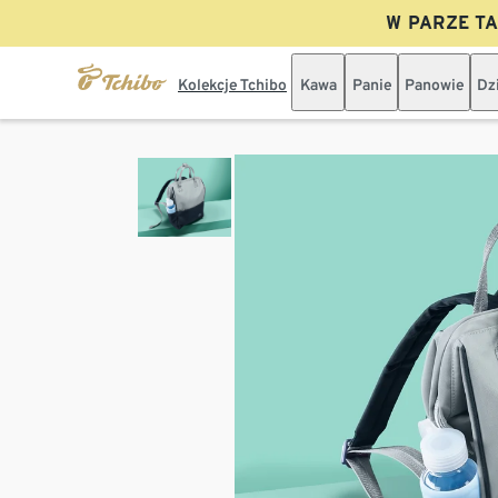
W PARZE TAN
Kolekcje Tchibo
Kawa
Panie
Panowie
Dz