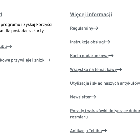
d
Więcej informacji
o programu i zyskaj korzyści
Regulaminy
ko dla posiadacza karty
Instrukcje obsługi
lubu
Karta podarunkowa
kowe przywileje i zniżki
Wszystko na temat kawy
Utylizacja i skład naszych artykułów
Newsletter
Porady i wskazówki dotyczące dobo
rozmiaru
Aplikacja Tchibo