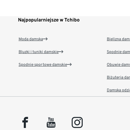
Najpopularniejsze w Tchibo
Moda damska
Bielizna dam
Bluzki i tuniki damskie
Spodnie dam
Spodnie sportowe damskie
Obuwie dams
Biżuteria d
Damska odzi
facebook
youtube
instagram