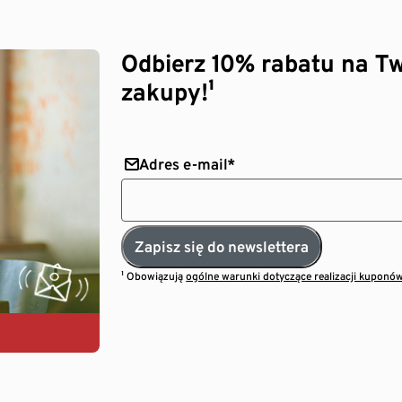
Odbierz 10% rabatu na Tw
zakupy!¹
Adres e-mail*
Zapisz się do newslettera
¹ Obowiązują
ogólne warunki dotyczące realizacji kuponó