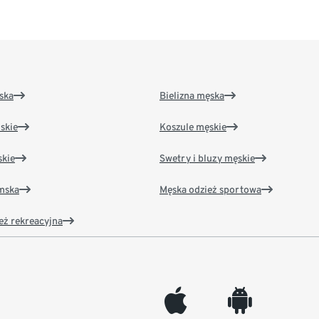
ska
Bielizna męska
skie
Koszule męskie
kie
Swetry i bluzy męskie
amska
Męska odzież sportowa
eż rekreacyjna
appleinc
android