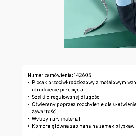
Numer zamówienia: 142605
Plecak przeciwkradzieżowy z metalowym wzm
utrudnienie przecięcia
Szelki o regulowanej długości
Otwierany poprzez rozchylenie dla ułatwieni
zawartość
Wytrzymały materiał
Komora główna zapinana na zamek błyskawi
Z przodu i z tyłu wewnątrz po 1 kieszeni zap