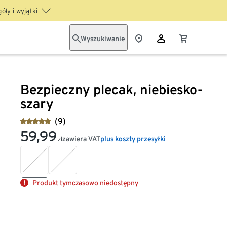
óły i wyjątki
Wyszukiwanie
Bezpieczny plecak, niebiesko-
szary
(9)
59,99
zawiera VAT
plus koszty przesyłki
zł
Produkt tymczasowo niedostępny