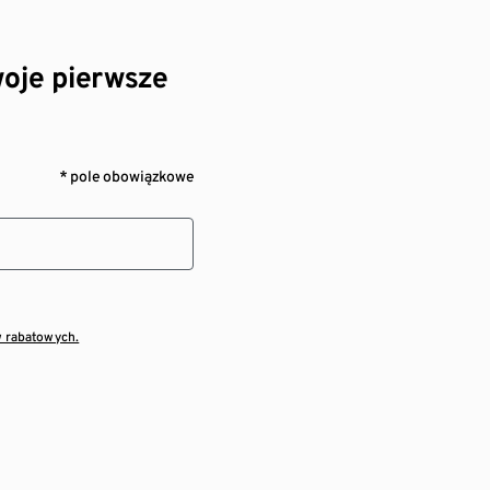
oje pierwsze
* pole obowiązkowe
w rabatowych.