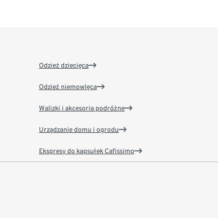
Odzież dziecięca
Odzież niemowlęca
Walizki i akcesoria podróżne
Urządzanie domu i ogrodu
Ekspresy do kapsułek Cafissimo