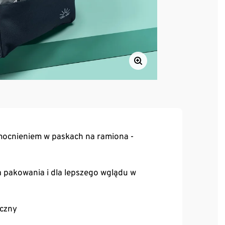
ocnieniem w paskach na ramiona -
a pakowania i dla lepszego wglądu w
czny
inanej na zamek błyskawiczny