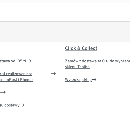
Click & Collect
tawa od 195 zł
Zamów z dostawą za 0 zł do wybran
sklepu Tchibo
rot realizowane za
em InPost i Rhenus
Wyszukaj sklep
y
su dostawy