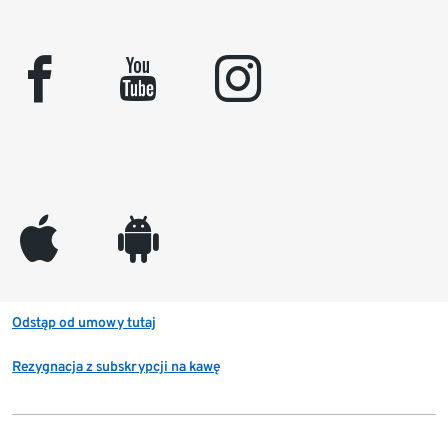
facebook
youtube
instagram
appleinc
android
Odstąp od umowy tutaj
Rezygnacja z subskrypcji na kawę