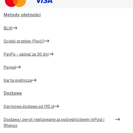
Metody płatności
BLIK
Szybki przelew (PayU)
PayPo – zapłać za 30 dni
Paypal
Karta płatnicza
Dostawa
Darmowa dostawa od 195 zł
Dostawa i zwrot realizowane za pośrednictwem InPost i
Rhenus