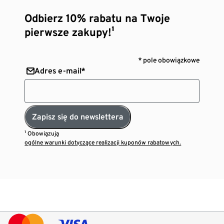
Odbierz 10% rabatu na Twoje
pierwsze zakupy!¹
* pole obowiązkowe
Adres e-mail*
Zapisz się do newslettera
¹ Obowiązują
ogólne warunki dotyczące realizacji kuponów rabatowych.