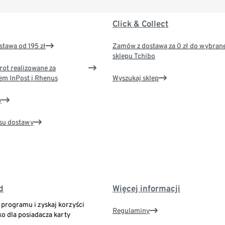
Click & Collect
tawa od 195 zł
Zamów z dostawą za 0 zł do wybran
sklepu Tchibo
rot realizowane za
em InPost i Rhenus
Wyszukaj sklep
y
su dostawy
d
Więcej informacji
o programu i zyskaj korzyści
Regulaminy
ko dla posiadacza karty