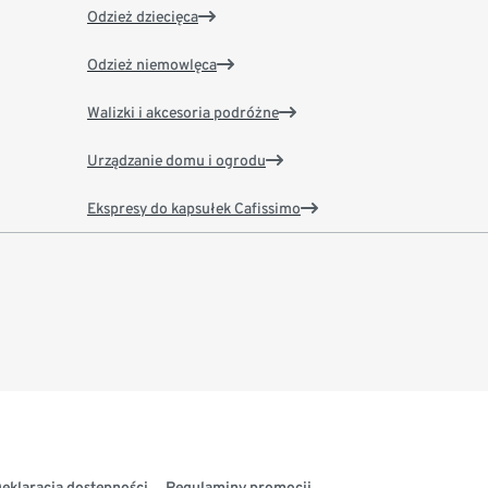
Odzież dziecięca
Odzież niemowlęca
Walizki i akcesoria podróżne
Urządzanie domu i ogrodu
Ekspresy do kapsułek Cafissimo
eklaracja dostępności
Regulaminy promocji