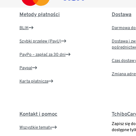
Metody płatności
Dostawa
BLIK
Darmowa dos
Szybki przelew (PayU)
Dostawa i zw
pośrednictw
PayPo – zapłać za 30 dni
Czas dostaw
Paypal
Zmiana adre
Karta płatnicza
Kontakt i pomoc
TchiboCar
Zapisz się d
Wszystkie tematy
dostępne tyl