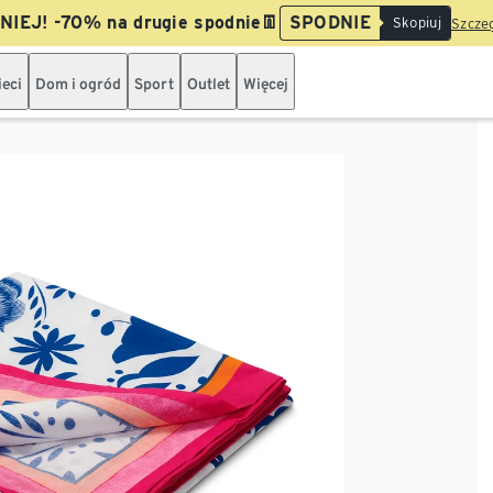
IEJ! -70% na drugie spodnie👖
SPODNIE
Skopiuj
Szczeg
ieci
Dom i ogród
Sport
Outlet
Więcej