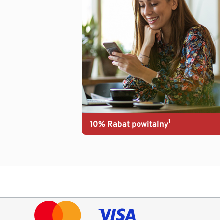
10% Rabat powitalny¹