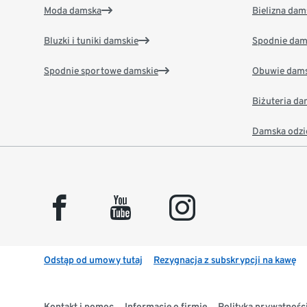
Moda damska
Bielizna dam
Bluzki i tuniki damskie
Spodnie dam
Spodnie sportowe damskie
Obuwie dams
Biżuteria d
Damska odzi
facebook
youtube
instagram
Odstąp od umowy tutaj
Rezygnacja z subskrypcji na kawę
Kontakt i pomoc
Informacje o firmie
Polityka prywatności