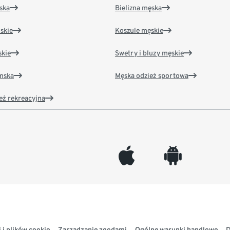
ska
Bielizna męska
skie
Koszule męskie
kie
Swetry i bluzy męskie
amska
Męska odzież sportowa
eż rekreacyjna
appleinc
android
 i plików cookie
Zarządzanie zgodami
Ogólne warunki handlowe
D