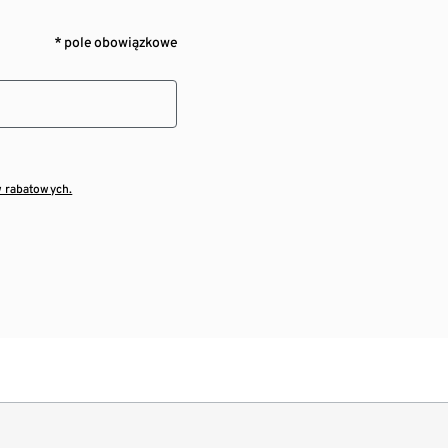
* pole obowiązkowe
w rabatowych.