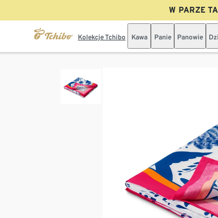
W PARZE TAN
Kolekcje Tchibo
Kawa
Panie
Panowie
Dz