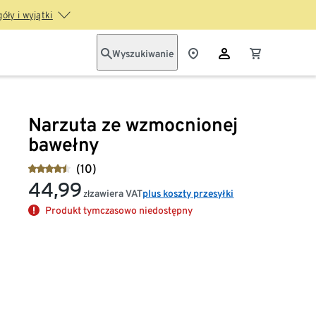
óły i wyjątki
Wyszukiwanie
Narzuta ze wzmocnionej
bawełny
(10)
44,99
zawiera VAT
plus koszty przesyłki
zł
Produkt tymczasowo niedostępny