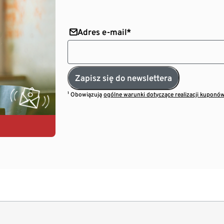
Adres e-mail*
Zapisz się do newslettera
¹ Obowiązują
ogólne warunki dotyczące realizacji kuponó