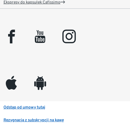
Ekspresy do kapsułek Cafissimo
facebook
youtube
instagram
appleinc
android
Odstąp od umowy tutaj
Rezygnacja z subskrypcji na kawę