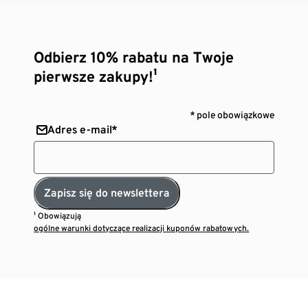
Odbierz 10% rabatu na Twoje
pierwsze zakupy!¹
* pole obowiązkowe
Adres e-mail*
Zapisz się do newslettera
¹ Obowiązują
ogólne warunki dotyczące realizacji kuponów rabatowych.