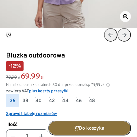
1/3
Bluzka outdoorowa
-12%
69,99
79,99
zł
zł
Najniższa cena z ostatnich 30 dni przed obniżką:
79,99
zł
zawiera VAT
plus koszty przesyłki
36
38
40
42
44
46
48
Sprawdź tabelę rozmiarów
Ilość
Do koszyka