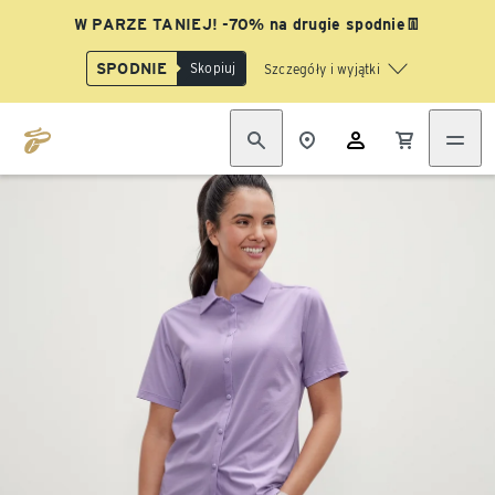
W PARZE TANIEJ! -70% na drugie spodnie👖
SPODNIE
Skopiuj
Szczegóły i wyjątki