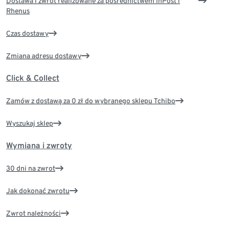
Dostawa i zwrot realizowane za pośrednictwem InPost i
Rhenus
Czas dostawy
Zmiana adresu dostawy
Click & Collect
Zamów z dostawą za 0 zł do wybranego sklepu Tchibo
Wyszukaj sklep
Wymiana i zwroty
30 dni na zwrot
Jak dokonać zwrotu
Zwrot należności