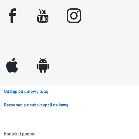
facebook
youtube
instagram
appleinc
android
Odstąp od umowy tutaj
Rezygnacja z subskrypcji na kawę
Kontakt i pomoc