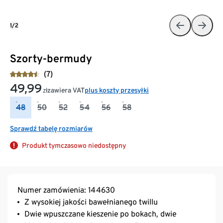
1/2
Szorty-bermudy
(7)
49,99
zawiera VAT
plus koszty przesyłki
zł
48
50
52
54
56
58
Sprawdź tabelę rozmiarów
Produkt tymczasowo niedostępny
Numer zamówienia: 144630
Z wysokiej jakości bawełnianego twillu
Dwie wpuszczane kieszenie po bokach, dwie