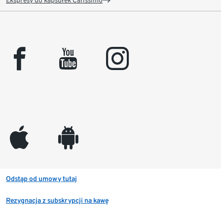
Ekspresy do kapsułek Cafissimo
facebook
youtube
instagram
appleinc
android
Odstąp od umowy tutaj
Rezygnacja z subskrypcji na kawę