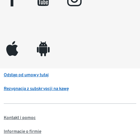
appleinc
android
Odstąp od umowy tutaj
Rezygnacja z subskrypcji na kawę
Kontakt i pomoc
Informacje o firmie