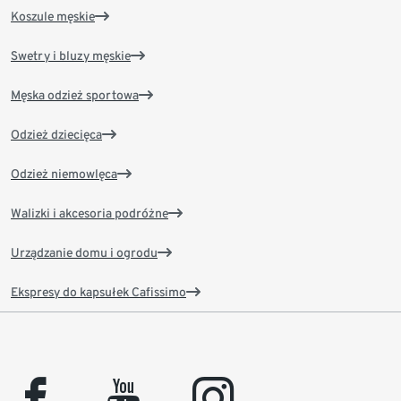
Koszule męskie
Swetry i bluzy męskie
Męska odzież sportowa
Odzież dziecięca
Odzież niemowlęca
Walizki i akcesoria podróżne
Urządzanie domu i ogrodu
Ekspresy do kapsułek Cafissimo
facebook
youtube
instagram