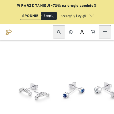
W PARZE TANIEJ! -70% na drugie spodnie👖
SPODNIE
Skopiuj
Szczegóły i wyjątki