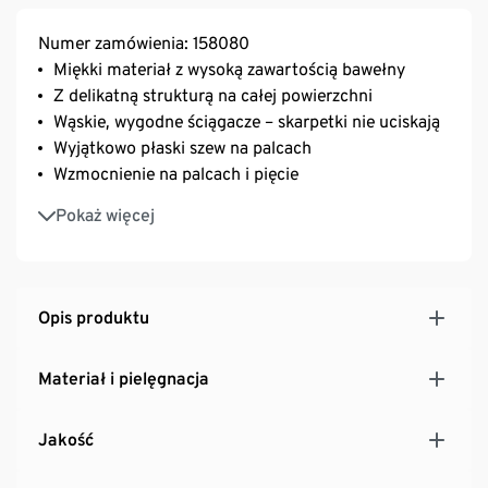
Numer zamówienia: 158080
Miękki materiał z wysoką zawartością bawełny
Z delikatną strukturą na całej powierzchni
Wąskie, wygodne ściągacze – skarpetki nie uciskają
Wyjątkowo płaski szew na palcach
Wzmocnienie na palcach i pięcie
Z zawartością elastanu: odporne na deformacje,
Pokaż więcej
doskonale leżą, zapewniają wysoki komfort noszenia
Opis produktu
Materiał i pielęgnacja
Jakość