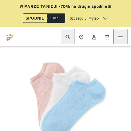
W PARZE TANIEJ! -70% na drugie spodnie👖
SPODNIE
Skopiuj
Szczegóły i wyjątki