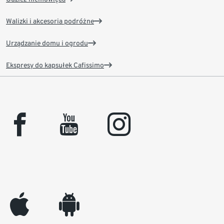
Walizki i akcesoria podróżne
Urządzanie domu i ogrodu
Ekspresy do kapsułek Cafissimo
facebook
youtube
instagram
appleinc
android