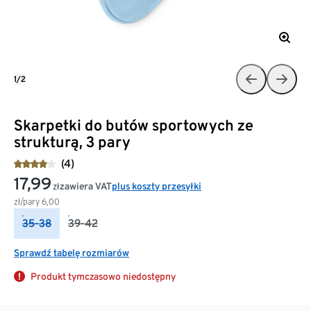
1/2
Skarpetki do butów sportowych ze
strukturą, 3 pary
(4)
17,99
zawiera VAT
plus koszty przesyłki
zł
zł/pary
6,00
35-38
39-42
Sprawdź tabelę rozmiarów
Produkt tymczasowo niedostępny