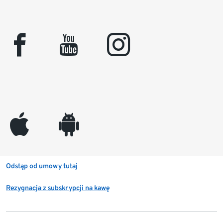
facebook
youtube
instagram
appleinc
android
Odstąp od umowy tutaj
Rezygnacja z subskrypcji na kawę