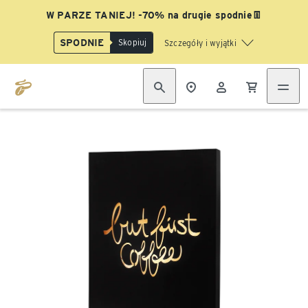
W PARZE TANIEJ! -70% na drugie spodnie👖
SPODNIE
Skopiuj
Szczegóły i wyjątki