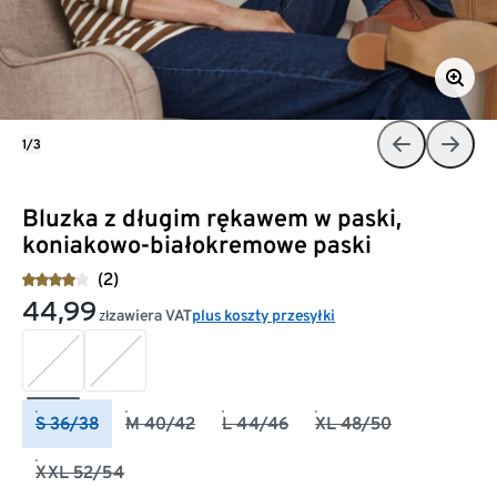
1/3
Bluzka z długim rękawem w paski,
koniakowo-białokremowe paski
(2)
44,99
zawiera VAT
plus koszty przesyłki
zł
S 36/38
M 40/42
L 44/46
XL 48/50
XXL 52/54