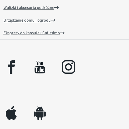
Walizki i akcesoria podróżne
Urządzanie domu i ogrodu
Ekspresy do kapsułek Cafissimo
facebook
youtube
instagram
appleinc
android