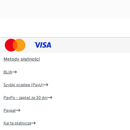
Metody płatności
BLIK
Szybki przelew (PayU)
PayPo – zapłać za 30 dni
Paypal
Karta płatnicza