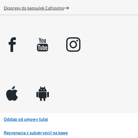
Ekspresy do kapsułek Cafissimo
facebook
youtube
instagram
appleinc
android
Odstąp od umowy tutaj
Rezygnacja z subskrypcji na kawę