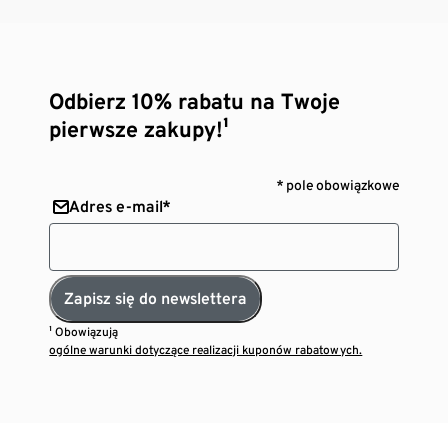
Odbierz 10% rabatu na Twoje
pierwsze zakupy!¹
* pole obowiązkowe
Adres e-mail*
Zapisz się do newslettera
¹ Obowiązują
ogólne warunki dotyczące realizacji kuponów rabatowych.