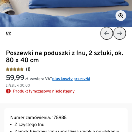
1/2
Poszewki na poduszki z lnu, 2 sztuki, ok.
80 x 40 cm
(1)
59,99
zawiera VAT
plus koszty przesyłki
zł
zł/sztuki
30,00
Produkt tymczasowo niedostępny
Numer zamówienia: 178988
Z czystego lnu
Zamek błyskawiczny umożliwia szybkie powlekanie