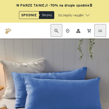
W PARZE TANIEJ! -70% na drugie spodnie👖
SPODNIE
Skopiuj
Szczegóły i wyjątki