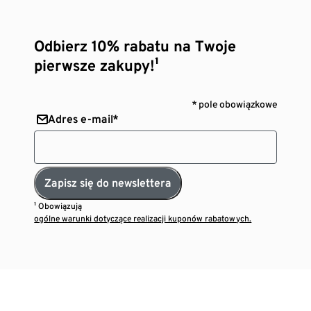
Odbierz 10% rabatu na Twoje
pierwsze zakupy!¹
* pole obowiązkowe
Adres e-mail*
Zapisz się do newslettera
¹ Obowiązują
ogólne warunki dotyczące realizacji kuponów rabatowych.