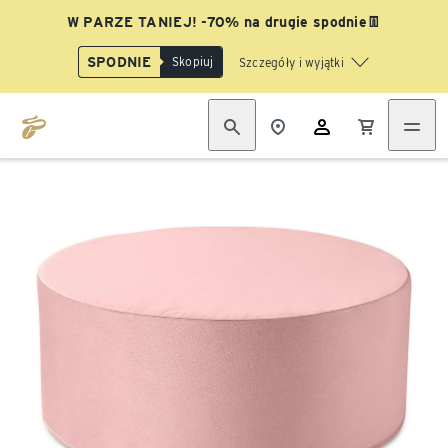
W PARZE TANIEJ! -70% na drugie spodnie👖
SPODNIE
Skopiuj
Szczegóły i wyjątki