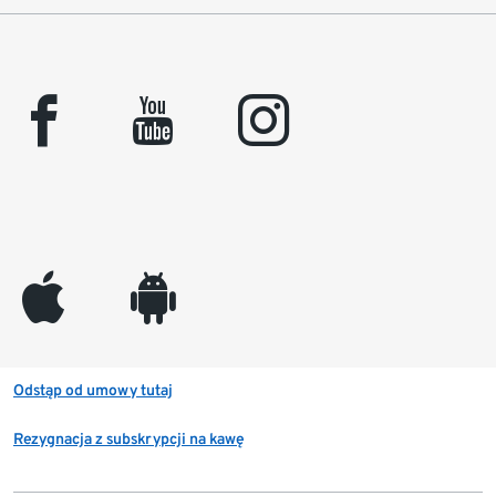
facebook
youtube
instagram
appleinc
android
Odstąp od umowy tutaj
Rezygnacja z subskrypcji na kawę