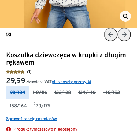
1/2
Koszulka dziewczęca w kropki z długim
rękawem
(1)
29,99
zawiera VAT
plus koszty przesyłki
zł
98/104
110/116
122/128
134/140
146/152
158/164
170/176
Sprawdź tabelę rozmiarów
Produkt tymczasowo niedostępny