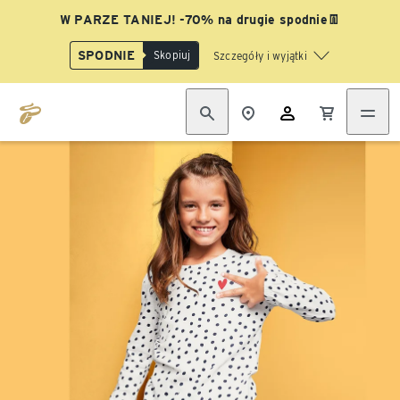
W PARZE TANIEJ! -70% na drugie spodnie👖
SPODNIE
Skopiuj
Szczegóły i wyjątki