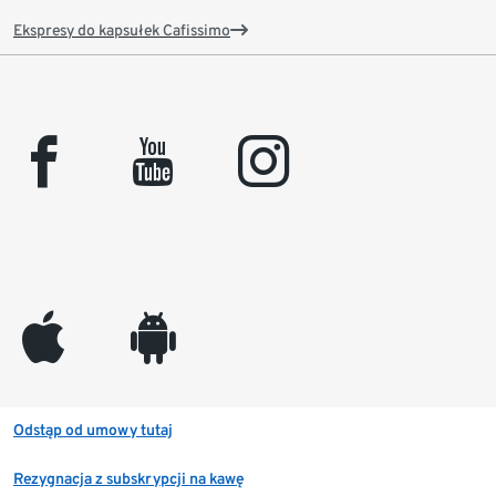
Ekspresy do kapsułek Cafissimo
facebook
youtube
instagram
appleinc
android
Odstąp od umowy tutaj
Rezygnacja z subskrypcji na kawę