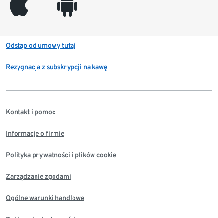
appleinc
android
Odstąp od umowy tutaj
Rezygnacja z subskrypcji na kawę
Kontakt i pomoc
Informacje o firmie
Polityka prywatności i plików cookie
Zarządzanie zgodami
Ogólne warunki handlowe