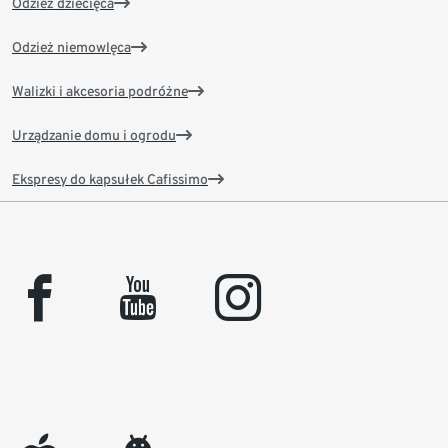
Odzież dziecięca
Odzież niemowlęca
Walizki i akcesoria podróżne
Urządzanie domu i ogrodu
Ekspresy do kapsułek Cafissimo
facebook
youtube
instagram