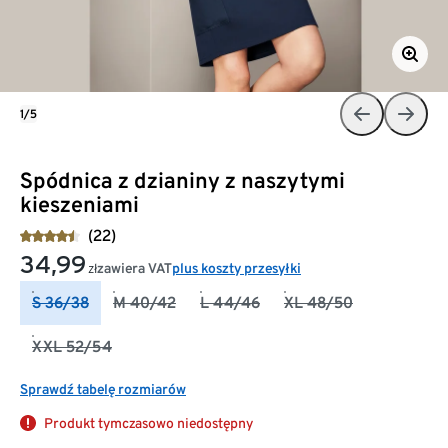
1/5
Spódnica z dzianiny z naszytymi
kieszeniami
(22)
34,99
zawiera VAT
plus koszty przesyłki
zł
S 36/38
M 40/42
L 44/46
XL 48/50
XXL 52/54
Sprawdź tabelę rozmiarów
Produkt tymczasowo niedostępny