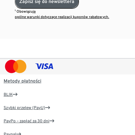
Zapisz się do newslettera
¹ Obowiązują
ogólne warunki dotyczące realizacji kuponów rabatowych.
Metody płatności
BLIK
Szybki przelew (PayU)
PayPo – zapłać za 30 dni
Paypal