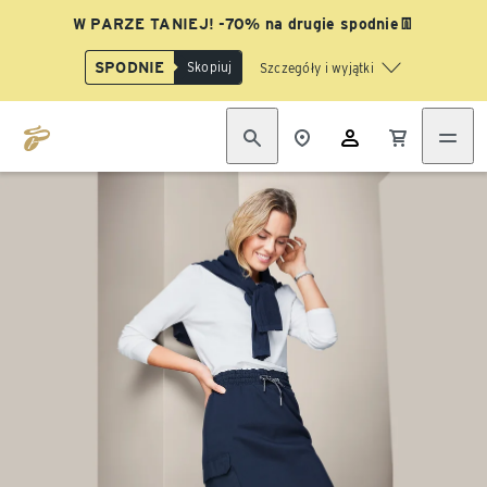
W PARZE TANIEJ! -70% na drugie spodnie👖
SPODNIE
Skopiuj
Szczegóły i wyjątki