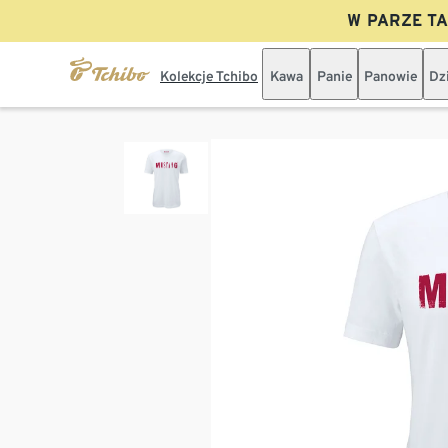
W PARZE TAN
Kolekcje Tchibo
Kawa
Panie
Panowie
Dz