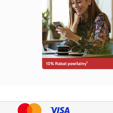
10% Rabat powitalny¹