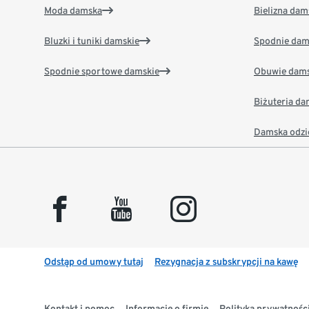
Moda damska
Bielizna dam
Bluzki i tuniki damskie
Spodnie dam
Spodnie sportowe damskie
Obuwie dams
Biżuteria d
Damska odzi
facebook
youtube
instagram
Odstąp od umowy tutaj
Rezygnacja z subskrypcji na kawę
Kontakt i pomoc
Informacje o firmie
Polityka prywatności