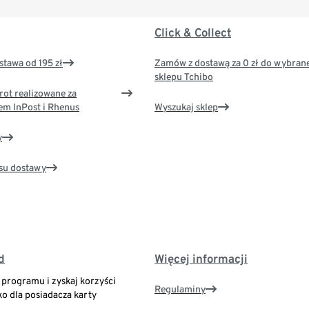
Click & Collect
tawa od 195 zł
Zamów z dostawą za 0 zł do wybran
sklepu Tchibo
rot realizowane za
em InPost i Rhenus
Wyszukaj sklep
y
su dostawy
d
Więcej informacji
o programu i zyskaj korzyści
Regulaminy
ko dla posiadacza karty