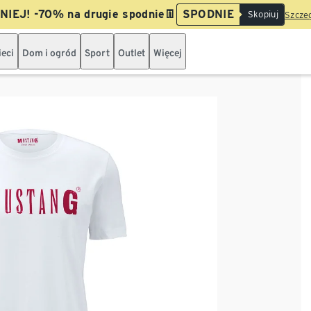
IEJ! -70% na drugie spodnie👖
SPODNIE
Skopiuj
Szczeg
ieci
Dom i ogród
Sport
Outlet
Więcej