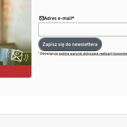
Adres e-mail*
Zapisz się do newslettera
¹ Obowiązują
ogólne warunki dotyczące realizacji kuponó