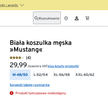
óły i wyjątki
Wyszukiwanie
Biała koszulka męska
»Mustang«
(4)
29,99
zawiera VAT
plus koszty przesyłki
zł
M 48/50
L 52/54
XL 56/58
XXL 60/62
Sprawdź tabelę rozmiarów
Produkt tymczasowo niedostępny