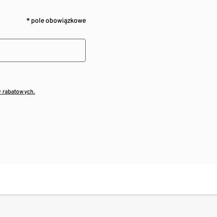
* pole obowiązkowe
w rabatowych.