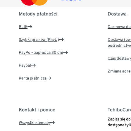
Metody płatności
Dostawa
BLIK
Darmowa dos
Szybki przelew (PayU)
Dostawa i zw
pośrednictw
PayPo – zapłać za 30 dni
Czas dostaw
Paypal
Zmiana adre
Karta płatnicza
Kontakt i pomoc
TchiboCar
Zapisz się d
Wszystkie tematy
dostępne tyl