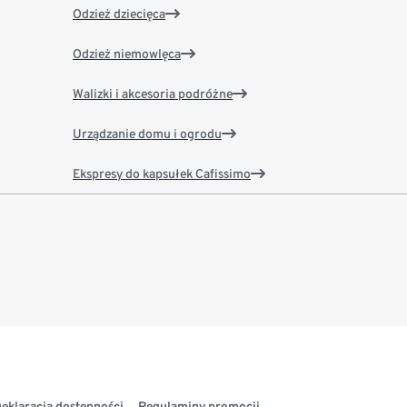
Odzież dziecięca
Odzież niemowlęca
Walizki i akcesoria podróżne
Urządzanie domu i ogrodu
Ekspresy do kapsułek Cafissimo
eklaracja dostępności
Regulaminy promocji