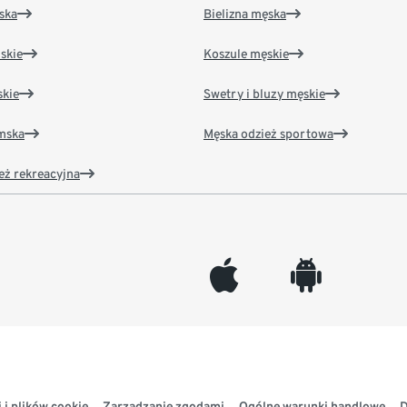
ska
Bielizna męska
skie
Koszule męskie
kie
Swetry i bluzy męskie
amska
Męska odzież sportowa
eż rekreacyjna
appleinc
android
 i plików cookie
Zarządzanie zgodami
Ogólne warunki handlowe
D