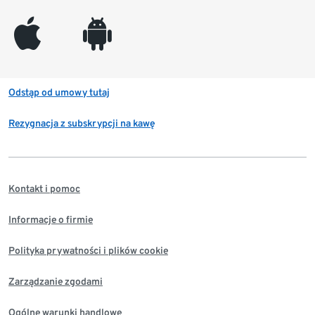
appleinc
android
Odstąp od umowy tutaj
Rezygnacja z subskrypcji na kawę
Kontakt i pomoc
Informacje o firmie
Polityka prywatności i plików cookie
Zarządzanie zgodami
Ogólne warunki handlowe