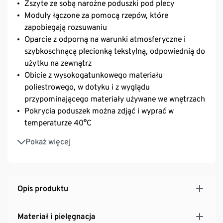
Zszyte ze sobą narożne poduszki pod plecy
Moduły łączone za pomocą rzepów, które
zapobiegają rozsuwaniu
Oparcie z odporną na warunki atmosferyczne i
szybkoschnącą plecionką tekstylną, odpowiednią do
użytku na zewnątrz
Obicie z wysokogatunkowego materiału
poliestrowego, w dotyku i z wyglądu
przypominającego materiały używane we wnętrzach
Pokrycia poduszek można zdjąć i wyprać w
temperaturze 40°C
Podkładki zabezpieczające podłoże z regulacją
Pokaż więcej
wysokości: stabilne ustawienie także na nierównych
powierzchniach
Odporny na promieniowanie UV
Opis produktu
Materiał i pielęgnacja