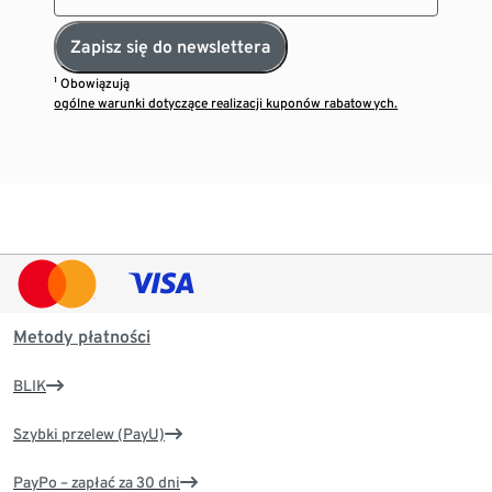
Zapisz się do newslettera
¹ Obowiązują
ogólne warunki dotyczące realizacji kuponów rabatowych.
Metody płatności
BLIK
Szybki przelew (PayU)
PayPo – zapłać za 30 dni