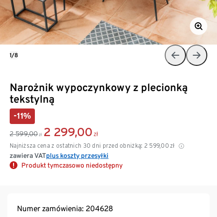
1/8
Narożnik wypoczynkowy z plecionką
tekstylną
-11%
2 299,00
2 599,00
zł
zł
Najniższa cena z ostatnich 30 dni przed obniżką:
2 599,00
zł
zawiera VAT
plus koszty przesyłki
Produkt tymczasowo niedostępny
Numer zamówienia: 204628