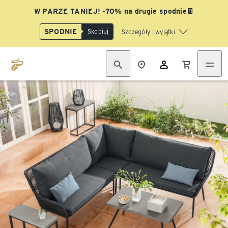
W PARZE TANIEJ! -70% na drugie spodnie👖
SPODNIE
Skopiuj
Szczegóły i wyjątki