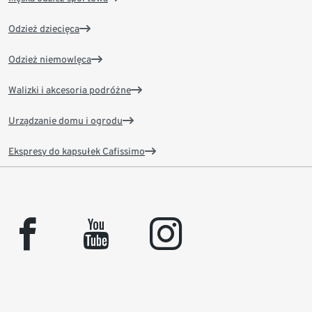
Odzież dziecięca
Odzież niemowlęca
Walizki i akcesoria podróżne
Urządzanie domu i ogrodu
Ekspresy do kapsułek Cafissimo
facebook
youtube
instagram