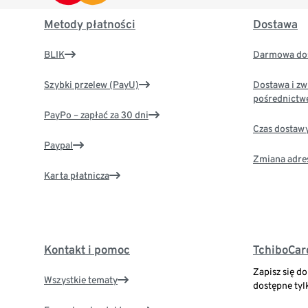
Metody płatności
Dostawa
BLIK
Darmowa dos
Szybki przelew (PayU)
Dostawa i zw
pośrednictw
PayPo – zapłać za 30 dni
Czas dostaw
Paypal
Zmiana adre
Karta płatnicza
Kontakt i pomoc
TchiboCar
Zapisz się d
Wszystkie tematy
dostępne tyl