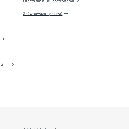
Oferta dla biur i gastronomii
Zrównoważony rozwój
ru