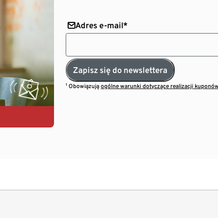
Adres e-mail*
Zapisz się do newslettera
¹ Obowiązują
ogólne warunki dotyczące realizacji kuponó