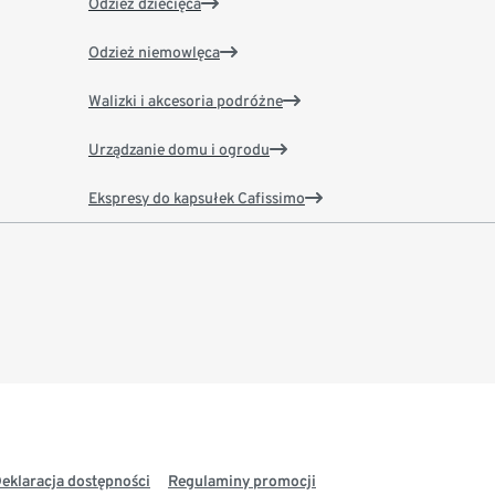
Odzież dziecięca
Odzież niemowlęca
Walizki i akcesoria podróżne
Urządzanie domu i ogrodu
Ekspresy do kapsułek Cafissimo
eklaracja dostępności
Regulaminy promocji