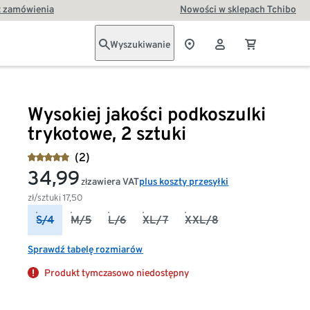
t zamówienia
Nowości w sklepach Tchibo
Wyszukiwanie
Wysokiej jakości podkoszulki
trykotowe, 2 sztuki
(2)
34,99
zawiera VAT
plus koszty przesyłki
zł
zł/sztuki
17,50
S/4
M/5
L/6
XL/7
XXL/8
Sprawdź tabelę rozmiarów
Produkt tymczasowo niedostępny