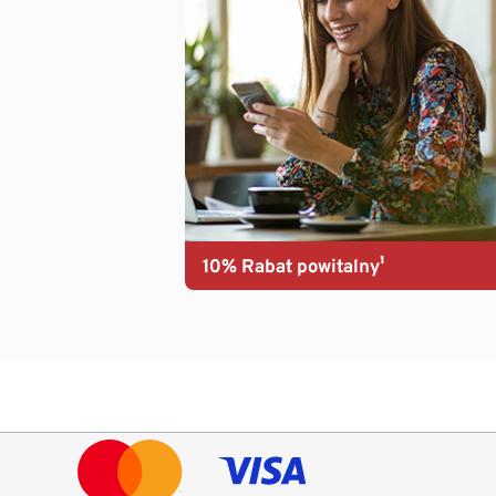
10% Rabat powitalny¹