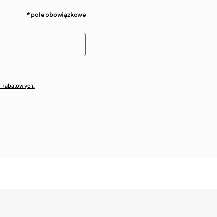
* pole obowiązkowe
w rabatowych.