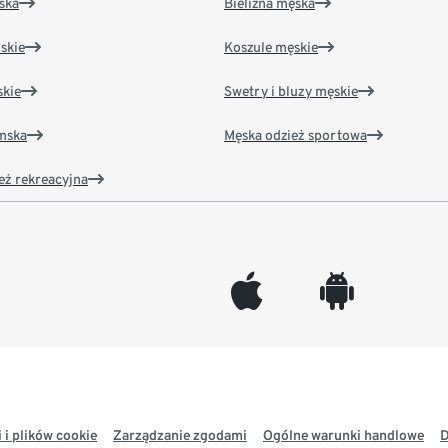
ska
Bielizna męska
skie
Koszule męskie
kie
Swetry i bluzy męskie
amska
Męska odzież sportowa
eż rekreacyjna
appleinc
android
 i plików cookie
Zarządzanie zgodami
Ogólne warunki handlowe
D