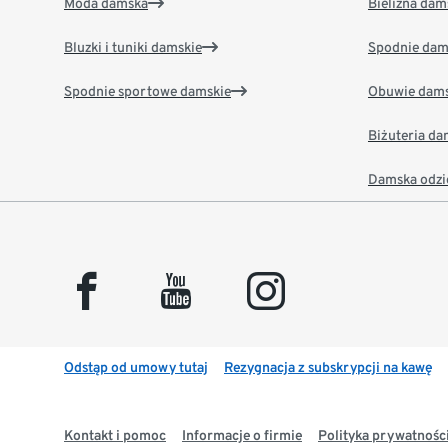
Moda damska
Bielizna dam
Bluzki i tuniki damskie
Spodnie dam
Spodnie sportowe damskie
Obuwie dams
Biżuteria d
Damska odzi
facebook
youtube
instagram
Odstąp od umowy tutaj
Rezygnacja z subskrypcji na kawę
Kontakt i pomoc
Informacje o firmie
Polityka prywatności