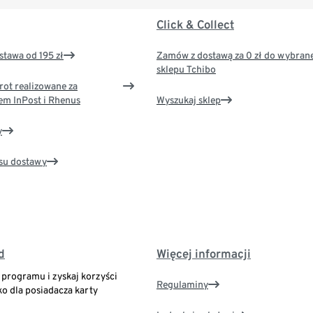
Click & Collect
tawa od 195 zł
Zamów z dostawą za 0 zł do wybran
sklepu Tchibo
rot realizowane za
em InPost i Rhenus
Wyszukaj sklep
y
su dostawy
d
Więcej informacji
o programu i zyskaj korzyści
Regulaminy
ko dla posiadacza karty