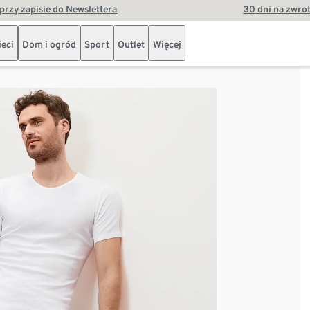
przy zapisie do Newslettera
30 dni na zwro
ieci
Dom i ogród
Sport
Outlet
Więcej