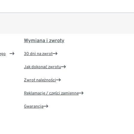
Wymiana i zwroty
ego
30 dni na zwrot
Jak dokonać zwrotu
Zwrot należności
Reklamacje / części zamienne
Gwarancja