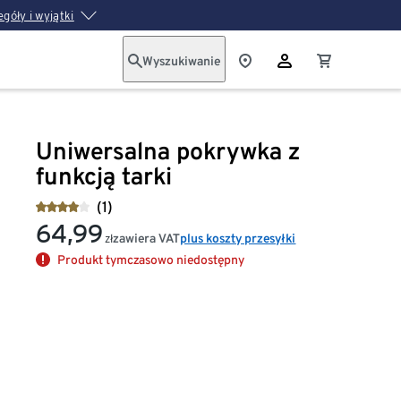
góły i wyjątki
Wyszukiwanie
Uniwersalna pokrywka z
funkcją tarki
(1)
64,99
zawiera VAT
plus koszty przesyłki
zł
Produkt tymczasowo niedostępny