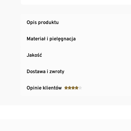
Idealna jako tarka do sera
Nie zajmuje dużo miejsca podczas przechow
Nadaje się również jako pokrywka do potraw
Opis produktu
Materiał odporny na działanie wysokich tem
Szybkie i łatwe przyrządzanie potraw z war
Materiał i pielęgnacja
Jakość
Dostawa i zwroty
Opinie klientów