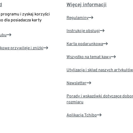
d
Więcej informacji
o programu i zyskaj korzyści
Regulaminy
ko dla posiadacza karty
Instrukcje obsługi
lubu
Karta podarunkowa
kowe przywileje i zniżki
Wszystko na temat kawy
Utylizacja i skład naszych artykułów
Newsletter
Porady i wskazówki dotyczące dobo
rozmiaru
Aplikacja Tchibo