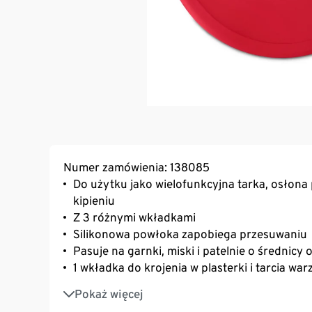
Numer zamówienia: 138085
Do użytku jako wielofunkcyjna tarka, osłon
kipieniu
Z 3 różnymi wkładkami
Silikonowa powłoka zapobiega przesuwaniu
Pasuje na garnki, miski i patelnie o średnicy 
1 wkładka do krojenia w plasterki i tarcia war
1 wkładka jako osłona przed pryskaniem
Pokaż więcej
Bez wkładek do użytku jako pokrywka zapobi