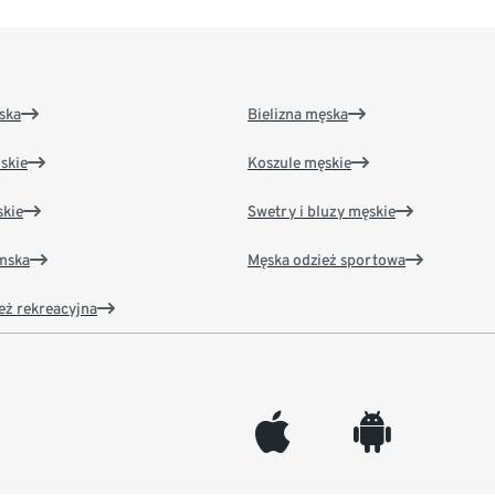
ska
Bielizna męska
skie
Koszule męskie
kie
Swetry i bluzy męskie
amska
Męska odzież sportowa
eż rekreacyjna
appleinc
android