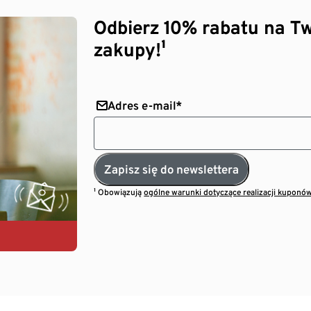
Odbierz 10% rabatu na Tw
zakupy!¹
Adres e-mail*
Zapisz się do newslettera
¹ Obowiązują
ogólne warunki dotyczące realizacji kuponó