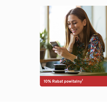
10% Rabat powitalny¹