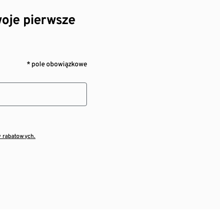
oje pierwsze
* pole obowiązkowe
w rabatowych.