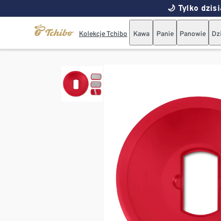
🌙 Tylko dzi
Kolekcje Tchibo
Kawa
Panie
Panowie
Dz