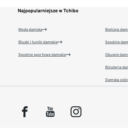
Najpopularniejsze w Tchibo
Moda damska
Bielizna dam
Bluzki i tuniki damskie
Spodnie dam
Spodnie sportowe damskie
Obuwie dams
Biżuteria d
Damska odzi
facebook
youtube
instagram