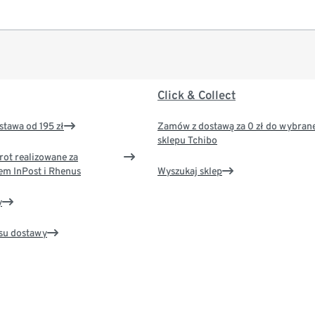
Click & Collect
tawa od 195 zł
Zamów z dostawą za 0 zł do wybran
sklepu Tchibo
rot realizowane za
em InPost i Rhenus
Wyszukaj sklep
y
su dostawy