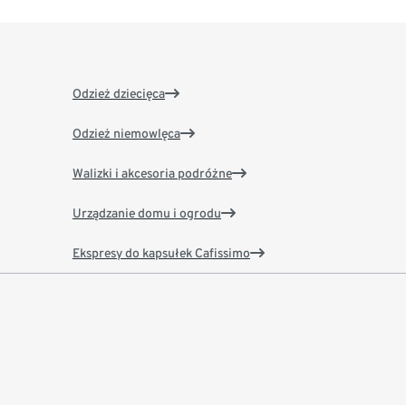
Odzież dziecięca
Odzież niemowlęca
Walizki i akcesoria podróżne
Urządzanie domu i ogrodu
Ekspresy do kapsułek Cafissimo