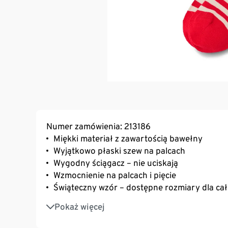
Numer zamówienia: 213186
Miękki materiał z zawartością bawełny
Wyjątkowo płaski szew na palcach
Wygodny ściągacz – nie uciskają
Wzmocnienie na palcach i pięcie
Świąteczny wzór – dostępne rozmiary dla cał
Z zawartością elastanu: odporne na deformac
Pokaż więcej
komfort noszenia