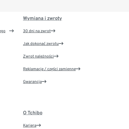
Wymiana i zwroty
ego
30 dni na zwrot
Jak dokonać zwrotu
Zwrot należności
Reklamacje / części zamienne
Gwarancja
O Tchibo
Kariera