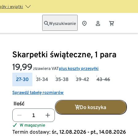
óły i wyjątki
Wyszukiwanie
Skarpetki świąteczne, 1 para
19,99
zawiera VAT
plus koszty przesyłki
zł
27-30
31-34
35-38
39-42
43-46
Sprawdź tabelę rozmiarów
Ilość
Do koszyka
W magazynie
Termin dostawy:
śr., 12.08.2026 - pt., 14.08.2026