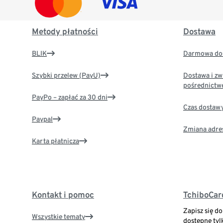
Metody płatności
Dostawa
BLIK
Darmowa dos
Szybki przelew (PayU)
Dostawa i zw
pośrednictw
PayPo – zapłać za 30 dni
Czas dostaw
Paypal
Zmiana adre
Karta płatnicza
Kontakt i pomoc
TchiboCar
Zapisz się d
Wszystkie tematy
dostępne tyl