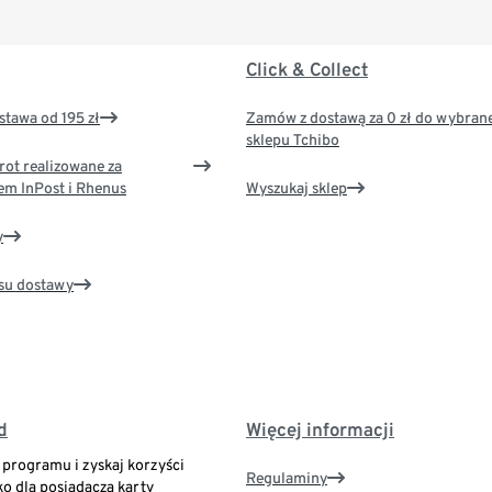
Click & Collect
tawa od 195 zł
Zamów z dostawą za 0 zł do wybran
sklepu Tchibo
rot realizowane za
em InPost i Rhenus
Wyszukaj sklep
y
su dostawy
d
Więcej informacji
o programu i zyskaj korzyści
Regulaminy
ko dla posiadacza karty