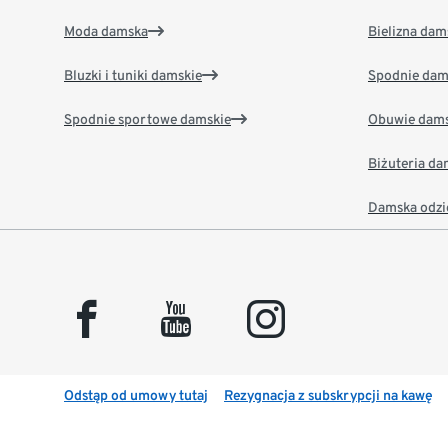
Moda damska
Bielizna dam
Bluzki i tuniki damskie
Spodnie dam
Spodnie sportowe damskie
Obuwie dams
Biżuteria d
Damska odzi
facebook
youtube
instagram
Odstąp od umowy tutaj
Rezygnacja z subskrypcji na kawę