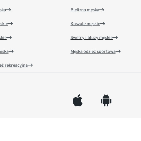
ska
Bielizna męska
skie
Koszule męskie
kie
Swetry i bluzy męskie
amska
Męska odzież sportowa
eż rekreacyjna
appleinc
android