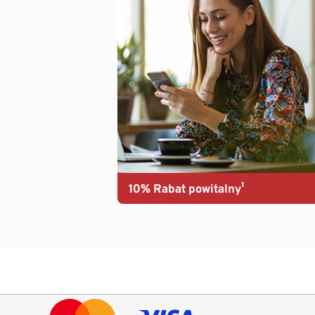
10% Rabat powitalny¹