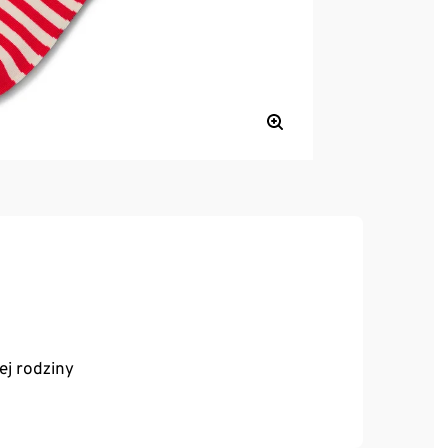
ej rodziny
je, doskonale leżą, zapewniają wysoki