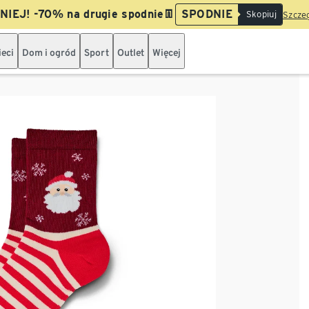
IEJ! -70% na drugie spodnie👖
SPODNIE
Skopiuj
Szczeg
ieci
Dom i ogród
Sport
Outlet
Więcej