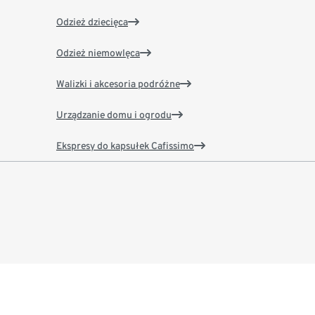
Odzież dziecięca
Odzież niemowlęca
Walizki i akcesoria podróżne
Urządzanie domu i ogrodu
Ekspresy do kapsułek Cafissimo