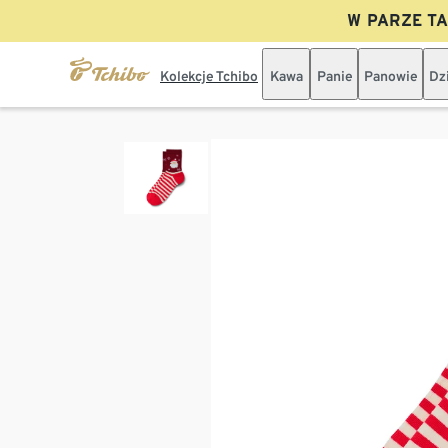
W PARZE TAN
Kolekcje Tchibo
Kawa
Panie
Panowie
Dz