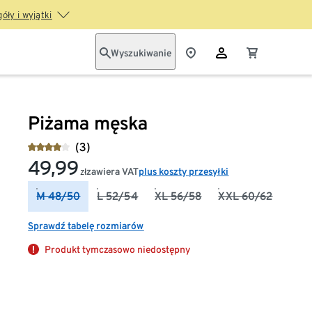
óły i wyjątki
Wyszukiwanie
Piżama męska
(3)
49,99
zawiera VAT
plus koszty przesyłki
zł
M 48/50
L 52/54
XL 56/58
XXL 60/62
Sprawdź tabelę rozmiarów
Produkt tymczasowo niedostępny