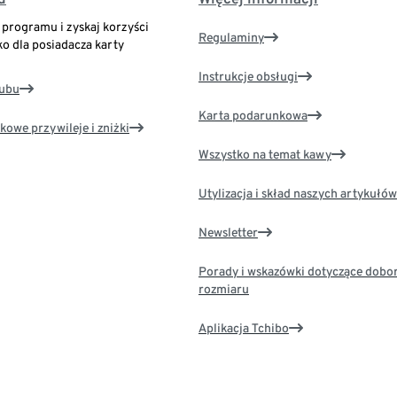
o programu i zyskaj korzyści
Regulaminy
ko dla posiadacza karty
Instrukcje obsługi
lubu
Karta podarunkowa
kowe przywileje i zniżki
Wszystko na temat kawy
Utylizacja i skład naszych artykułów
Newsletter
Porady i wskazówki dotyczące dobo
rozmiaru
Aplikacja Tchibo