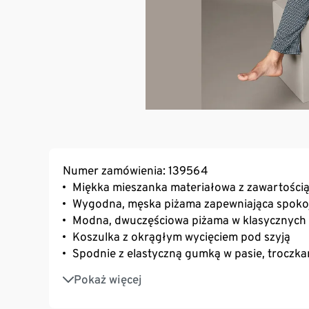
Numer zamówienia: 139564
Miękka mieszanka materiałowa z zawartości
Wygodna, męska piżama zapewniająca spokoj
Modna, dwuczęściowa piżama w klasycznych
Koszulka z okrągłym wycięciem pod szyją
Spodnie z elastyczną gumką w pasie, troczka
Z zawartością elastanu: odporna na deformac
Pokaż więcej
noszenia
Z bawełną ekologiczną