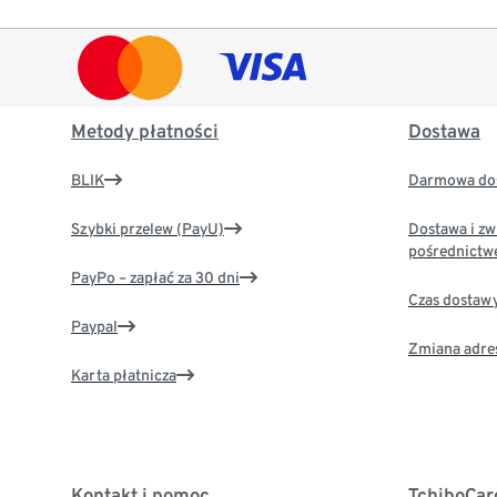
Metody płatności
Dostawa
BLIK
Darmowa dos
Szybki przelew (PayU)
Dostawa i zw
pośrednictw
PayPo – zapłać za 30 dni
Czas dostaw
Paypal
Zmiana adre
Karta płatnicza
Kontakt i pomoc
TchiboCar