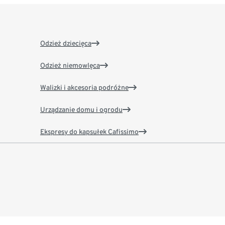
Odzież dziecięca
Odzież niemowlęca
Walizki i akcesoria podróżne
Urządzanie domu i ogrodu
Ekspresy do kapsułek Cafissimo