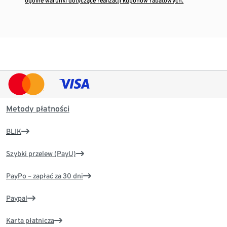
ogólne warunki dotyczące realizacji kuponów rabatowych.
Metody płatności
BLIK
Szybki przelew (PayU)
PayPo – zapłać za 30 dni
Paypal
Karta płatnicza