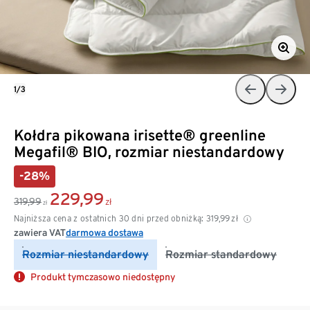
1/3
Kołdra pikowana irisette® greenline
Megafil® BIO, rozmiar niestandardowy
-28%
229,99
319,99
zł
zł
Najniższa cena z ostatnich 30 dni przed obniżką:
319,99
zł
zawiera VAT
darmowa dostawa
Rozmiar niestandardowy
Rozmiar standardowy
Produkt tymczasowo niedostępny