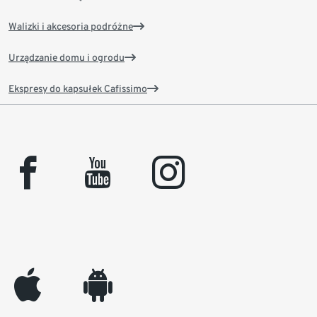
Walizki i akcesoria podróżne
Urządzanie domu i ogrodu
Ekspresy do kapsułek Cafissimo
facebook
youtube
instagram
appleinc
android