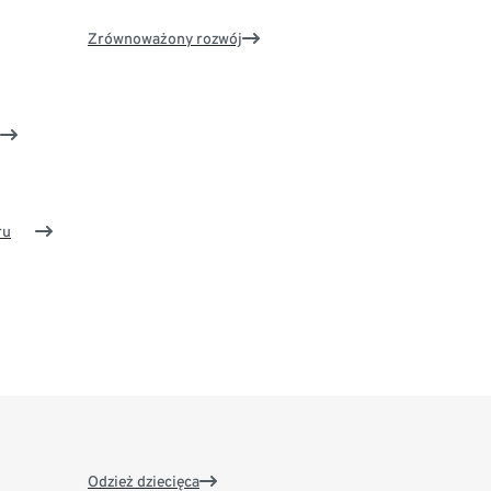
Zrównoważony rozwój
ru
Odzież dziecięca