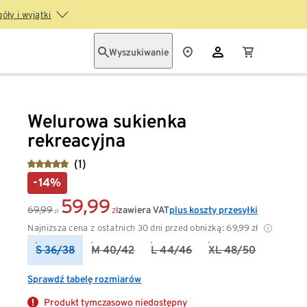
óły i wyjątki
Wyszukiwanie
Welurowa sukienka
rekreacyjna
(1)
-14%
59,99
69,99
zawiera VAT
plus koszty przesyłki
zł
zł
Najniższa cena z ostatnich 30 dni przed obniżką:
69,99
zł
S 36/38
M 40/42
L 44/46
XL 48/50
Sprawdź tabelę rozmiarów
Produkt tymczasowo niedostępny