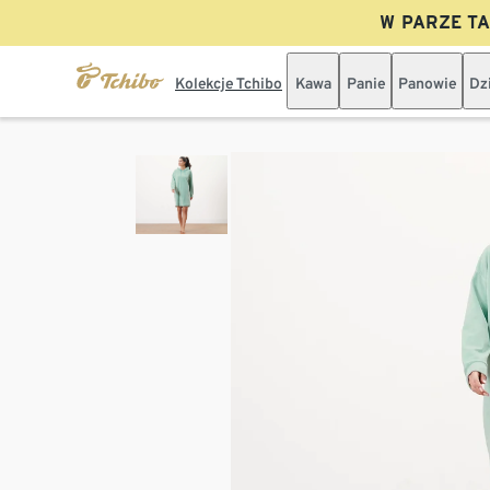
W PARZE TAN
Kolekcje Tchibo
Kawa
Panie
Panowie
Dz