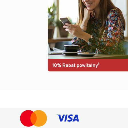
10% Rabat powitalny¹