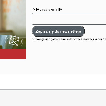
Adres e-mail*
Zapisz się do newslettera
¹ Obowiązują
ogólne warunki dotyczące realizacji kuponó