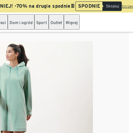
IEJ! -70% na drugie spodnie👖
SPODNIE
Skopiuj
Szczeg
ieci
Dom i ogród
Sport
Outlet
Więcej