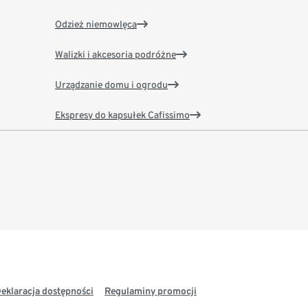
Odzież niemowlęca
Walizki i akcesoria podróżne
Urządzanie domu i ogrodu
Ekspresy do kapsułek Cafissimo
eklaracja dostępności
Regulaminy promocji