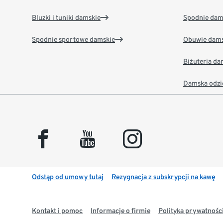
Bluzki i tuniki damskie
Spodnie dam
Spodnie sportowe damskie
Obuwie dams
Biżuteria d
Damska odzi
facebook
youtube
instagram
Odstąp od umowy tutaj
Rezygnacja z subskrypcji na kawę
Kontakt i pomoc
Informacje o firmie
Polityka prywatności