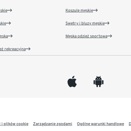
skie
Koszule męskie
kie
Swetry i bluzy męskie
amska
Męska odzież sportowa
eż rekreacyjna
appleinc
android
 i plików cookie
Zarządzanie zgodami
Ogólne warunki handlowe
D