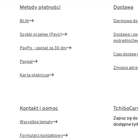
Metody płatności
Dostawa
BLIK
Darmowa dos
Szybki przelew (PayU)
Dostawa i zw
pośrednictw
PayPo – zapłać za 30 dni
Czas dostaw
Paypal
Zmiana adre
Karta płatnicza
Kontakt i pomoc
TchiboCar
Zapisz się d
Wszystkie tematy
dostępne tyl
Formularz kontaktowy