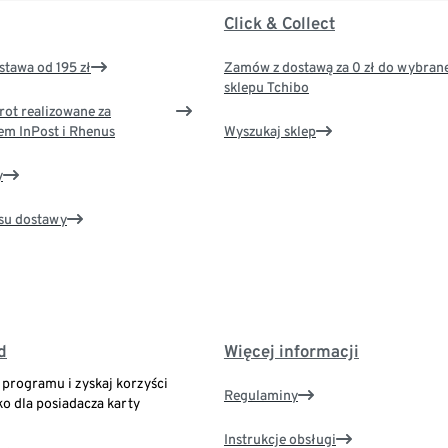
Click & Collect
tawa od 195 zł
Zamów z dostawą za 0 zł do wybran
sklepu Tchibo
rot realizowane za
em InPost i Rhenus
Wyszukaj sklep
y
su dostawy
d
Więcej informacji
o programu i zyskaj korzyści
Regulaminy
ko dla posiadacza karty
Instrukcje obsługi