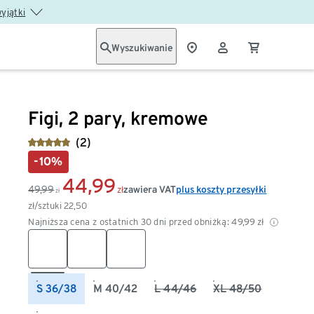
wyjątki
Wyszukiwanie
Figi, 2 pary, kremowe
(2)
-10%
44,99
49,99
zawiera VAT
plus koszty przesyłki
zł
zł
zł/sztuki
22,50
Najniższa cena z ostatnich 30 dni przed obniżką:
49,99
zł
S 36/38
M 40/42
L 44/46
XL 48/50