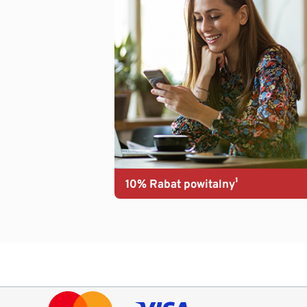
10% Rabat powitalny¹