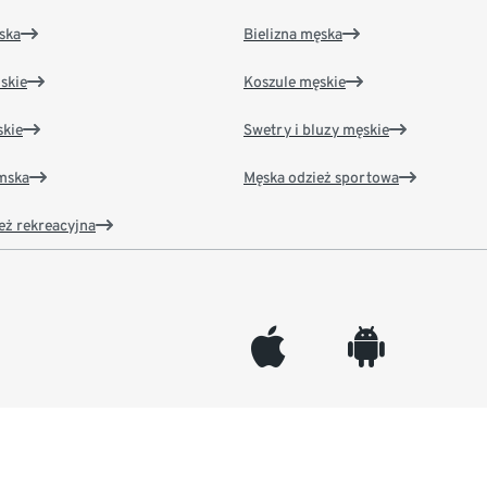
ska
Bielizna męska
skie
Koszule męskie
kie
Swetry i bluzy męskie
amska
Męska odzież sportowa
eż rekreacyjna
appleinc
android