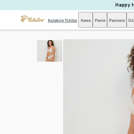
Happy H
Kolekcje Tchibo
Kawa
Panie
Panowie
Dz