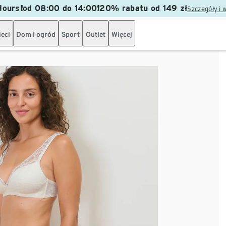
ours❗od 08:00 do 14:00❗20% rabatu od 149 zł
Szczegóły i 
ieci
Dom i ogród
Sport
Outlet
Więcej