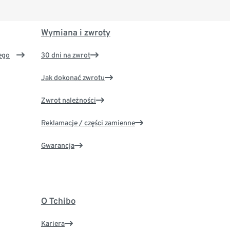
Wymiana i zwroty
ego
30 dni na zwrot
Jak dokonać zwrotu
Zwrot należności
Reklamacje / części zamienne
Gwarancja
O Tchibo
Kariera