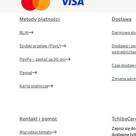
Metody płatności
Dostawa
BLIK
Darmowa dos
Szybki przelew (PayU)
Dostawa i zw
pośrednictw
PayPo – zapłać za 30 dni
Czas dostaw
Paypal
Zmiana adre
Karta płatnicza
Kontakt i pomoc
TchiboCar
Zapisz się d
Wszystkie tematy
dostępne tyl