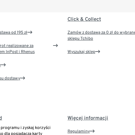
Click & Collect
tawa od 195 zł
Zamów z dostawą za 0 zł do wybran
sklepu Tchibo
rot realizowane za
em InPost i Rhenus
Wyszukaj sklep
y
su dostawy
d
Więcej informacji
o programu i zyskaj korzyści
Regulaminy
ko dla posiadacza karty