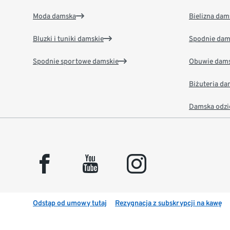
Moda damska
Bielizna dam
Bluzki i tuniki damskie
Spodnie dam
Spodnie sportowe damskie
Obuwie dams
Biżuteria d
Damska odzi
facebook
youtube
instagram
Odstąp od umowy tutaj
Rezygnacja z subskrypcji na kawę