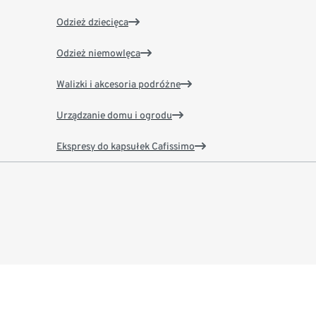
Odzież dziecięca
Odzież niemowlęca
Walizki i akcesoria podróżne
Urządzanie domu i ogrodu
Ekspresy do kapsułek Cafissimo