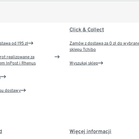
Click & Collect
tawa od 195 zł
Zamów z dostawą za 0 zł do wybran
sklepu Tchibo
rot realizowane za
em InPost i Rhenus
Wyszukaj sklep
y
su dostawy
d
Więcej informacji