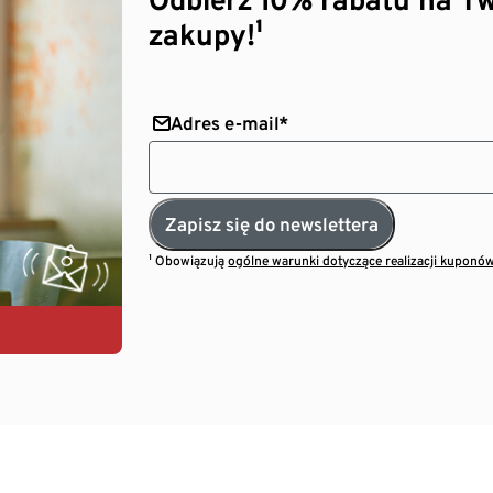
zakupy!¹
Adres e-mail*
Zapisz się do newslettera
¹ Obowiązują
ogólne warunki dotyczące realizacji kuponó