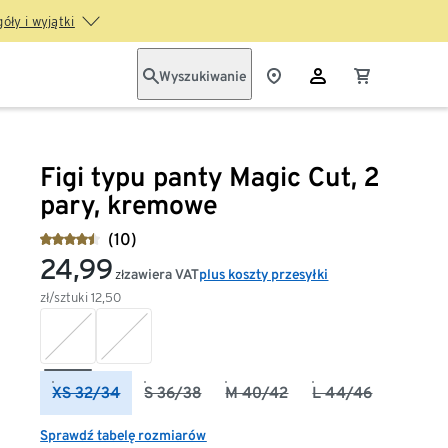
óły i wyjątki
Wyszukiwanie
Figi typu panty Magic Cut, 2
pary, kremowe
(10)
24,99
zawiera VAT
plus koszty przesyłki
zł
zł/sztuki
12,50
XS 32/34
S 36/38
M 40/42
L 44/46
Sprawdź tabelę rozmiarów