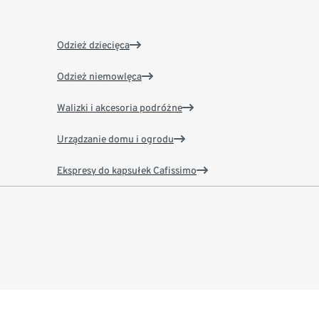
Odzież dziecięca
Odzież niemowlęca
Walizki i akcesoria podróżne
Urządzanie domu i ogrodu
Ekspresy do kapsułek Cafissimo