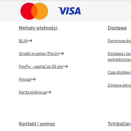
Metody płatności
Dostawa
BLIK
Darmowa dos
Szybki przelew (PayU)
Dostawa i zw
pośrednictw
PayPo – zapłać za 30 dni
Czas dostaw
Paypal
Zmiana adre
Karta płatnicza
Kontakt i pomoc
TchiboCar