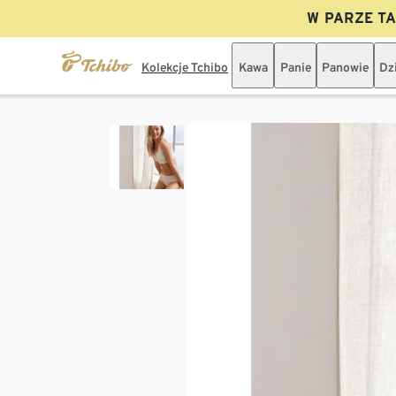
W PARZE TAN
Kolekcje Tchibo
Kawa
Panie
Panowie
Dz