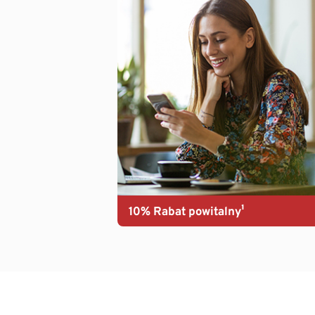
10% Rabat powitalny¹