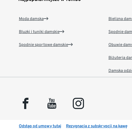
Moda damska
Bielizna dam
Bluzki i tuniki damskie
Spodnie dam
Spodnie sportowe damskie
Obuwie dams
Biżuteria d
Damska odzi
facebook
youtube
instagram
Odstąp od umowy tutaj
Rezygnacja z subskrypcji na kawę