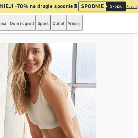
IEJ! -70% na drugie spodnie👖
SPODNIE
Skopiuj
Szczeg
ieci
Dom i ogród
Sport
Outlet
Więcej