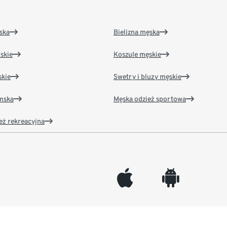
ska
Bielizna męska
skie
Koszule męskie
kie
Swetry i bluzy męskie
amska
Męska odzież sportowa
eż rekreacyjna
appleinc
android