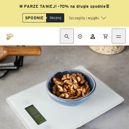
W PARZE TANIEJ! -70% na drugie spodnie👖
SPODNIE
Skopiuj
Szczegóły i wyjątki