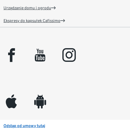
Urządzanie domu i ogrodu
Ekspresy do kapsułek Cafissimo
facebook
youtube
instagram
appleinc
android
Odstąp od umowy tutaj