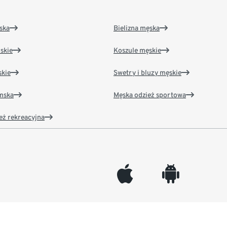
ska
Bielizna męska
skie
Koszule męskie
kie
Swetry i bluzy męskie
amska
Męska odzież sportowa
eż rekreacyjna
appleinc
android