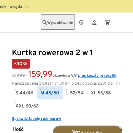
óły i wyjątki
Wyszukiwanie
Kurtka rowerowa 2 w 1
-30%
159,99
229,99
zawiera VAT
plus koszty przesyłki
zł
zł
Najniższa cena z ostatnich 30 dni przed obniżką:
229,99
zł
S 44/46
M 48/50
L 52/54
XL 56/58
XXL 60/62
Sprawdź tabelę rozmiarów
Ilość
Do koszyka