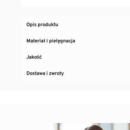
zamkach błyskawicznych kieszeni z przodu i 
Zaokrąglony i przedłużony tył
Opis produktu
Materiał i pielęgnacja
Jakość
Dostawa i zwroty