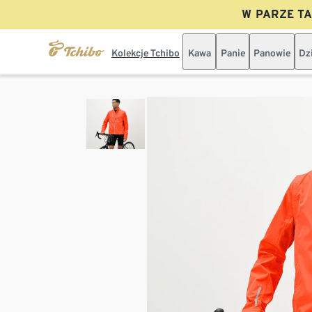
W PARZE TAN
Kolekcje Tchibo
Kawa
Panie
Panowie
Dz