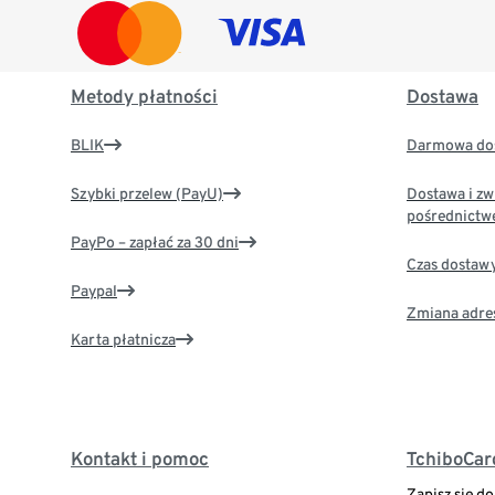
Metody płatności
Dostawa
BLIK
Darmowa dos
Szybki przelew (PayU)
Dostawa i zw
pośrednictw
PayPo – zapłać za 30 dni
Czas dostaw
Paypal
Zmiana adre
Karta płatnicza
Kontakt i pomoc
TchiboCar
Zapisz się d