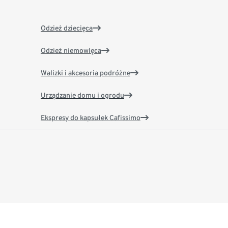
Odzież dziecięca
Odzież niemowlęca
Walizki i akcesoria podróżne
Urządzanie domu i ogrodu
Ekspresy do kapsułek Cafissimo