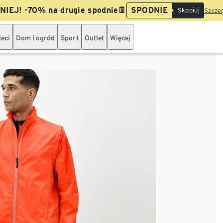
IEJ! -70% na drugie spodnie👖
SPODNIE
Skopiuj
Szczeg
ieci
Dom i ogród
Sport
Outlet
Więcej