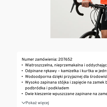
Numer zamówienia: 207652
Wiatroszczelna, nieprzemakalna i oddychają
Odpinane rękawy – kamizelka i kurtka w jed
Wodoodporna dzięki przyjaznej dla środowis
Wysoko zapinana stójka i zapięcie na zamek 
podbródka i podkładem
Dwie kieszenie wpuszczane zapinane na zam
Kieszeń na plecach zapinana na zamek błysk
Pokaż więcej
Odblaskowe elementy stylistyczne na końcach