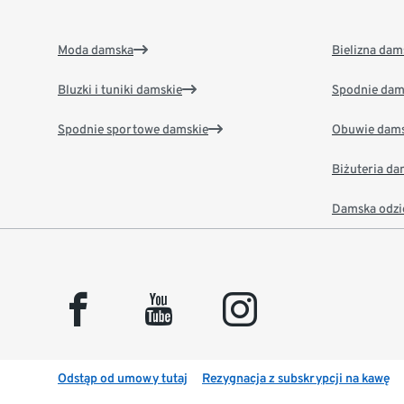
Moda damska
Bielizna dam
Bluzki i tuniki damskie
Spodnie dam
Spodnie sportowe damskie
Obuwie dams
Biżuteria d
Damska odzi
facebook
youtube
instagram
Odstąp od umowy tutaj
Rezygnacja z subskrypcji na kawę