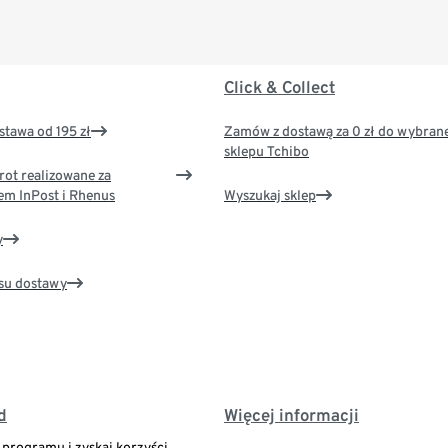
Click & Collect
tawa od 195 zł
Zamów z dostawą za 0 zł do wybran
sklepu Tchibo
rot realizowane za
em InPost i Rhenus
Wyszukaj sklep
y
su dostawy
d
Więcej informacji
o programu i zyskaj korzyści