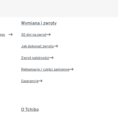
Wymiana i zwroty
ego
30 dni na zwrot
Jak dokonać zwrotu
Zwrot należności
Reklamacje / części zamienne
Gwarancja
O Tchibo