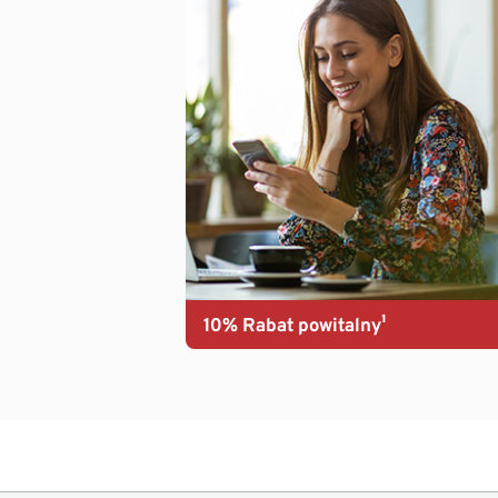
10% Rabat powitalny¹