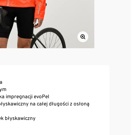
ca
nym
ka impregnacji evoPel
błyskawiczny na całej długości z osłoną
ek błyskawiczny
awiczny
 rękawów, w górnej części pleców oraz przy