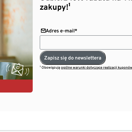
zakupy!¹
Adres e-mail*
Zapisz się do newslettera
¹ Obowiązują
ogólne warunki dotyczące realizacji kuponó